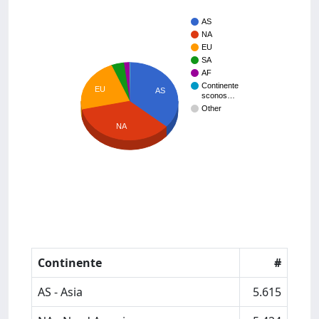
AS
NA
EU
SA
AF
Continente
EU
AS
sconos…
Other
NA
Continente
#
AS - Asia
5.615