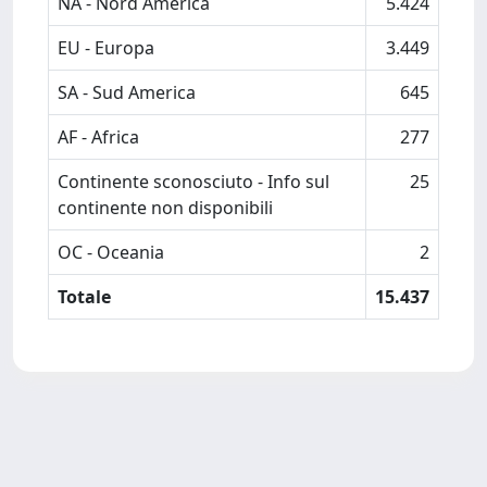
NA - Nord America
5.424
EU - Europa
3.449
SA - Sud America
645
AF - Africa
277
Continente sconosciuto - Info sul
25
continente non disponibili
OC - Oceania
2
Totale
15.437
Powered by
IRIS
-
about IRIS
-