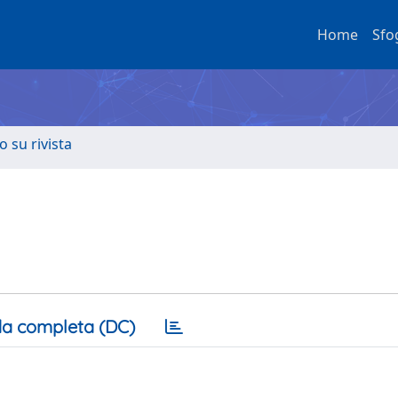
Home
Sfo
o su rivista
a completa (DC)