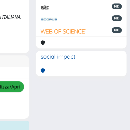
ND
A ITALIANA.
ND
ND
social impact
lizza/Apri