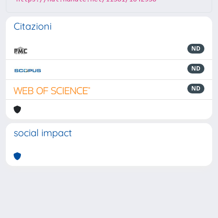
Citazioni
ND
ND
ND
social impact
Powered by
IRIS
-
about IRIS
-