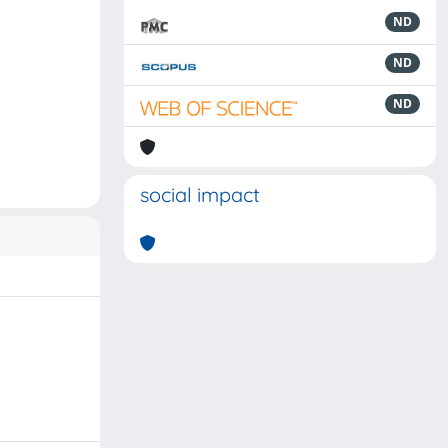
ND
ND
ND
social impact