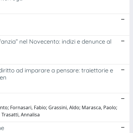
nfanzia” nel Novecento: indizi e denunce al
diritto ad imparare a pensare: traiettorie e
ren
to; Fornasari, Fabio; Grassini, Aldo; Marasca, Paolo;
 Trasatti, Annalisa
me