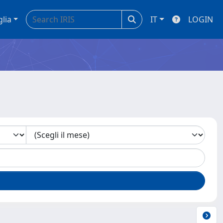
glia
IT
LOGIN