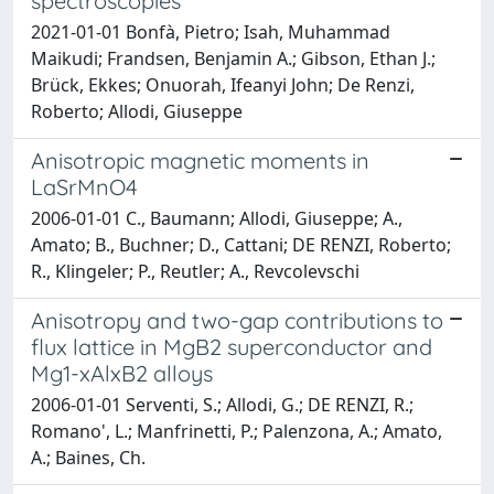
spectroscopies
2021-01-01 Bonfà, Pietro; Isah, Muhammad
Maikudi; Frandsen, Benjamin A.; Gibson, Ethan J.;
Brück, Ekkes; Onuorah, Ifeanyi John; De Renzi,
Roberto; Allodi, Giuseppe
Anisotropic magnetic moments in
LaSrMnO4
2006-01-01 C., Baumann; Allodi, Giuseppe; A.,
Amato; B., Buchner; D., Cattani; DE RENZI, Roberto;
R., Klingeler; P., Reutler; A., Revcolevschi
Anisotropy and two-gap contributions to
flux lattice in MgB2 superconductor and
Mg1-xAlxB2 alloys
2006-01-01 Serventi, S.; Allodi, G.; DE RENZI, R.;
Romano', L.; Manfrinetti, P.; Palenzona, A.; Amato,
A.; Baines, Ch.