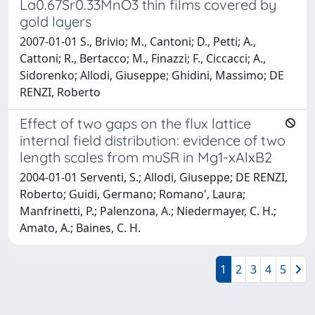
La0.67Sr0.33MnO3 thin films covered by
gold layers
2007-01-01 S., Brivio; M., Cantoni; D., Petti; A.,
Cattoni; R., Bertacco; M., Finazzi; F., Ciccacci; A.,
Sidorenko; Allodi, Giuseppe; Ghidini, Massimo; DE
RENZI, Roberto
Effect of two gaps on the flux lattice
internal field distribution: evidence of two
length scales from muSR in Mg1-xAlxB2
2004-01-01 Serventi, S.; Allodi, Giuseppe; DE RENZI,
Roberto; Guidi, Germano; Romano', Laura;
Manfrinetti, P.; Palenzona, A.; Niedermayer, C. H.;
Amato, A.; Baines, C. H.
1
2
3
4
5