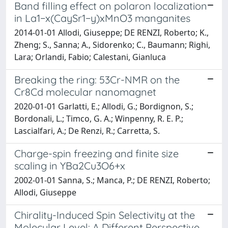
Band filling effect on polaron localization
in La1−x(CaySr1−y)xMnO3 manganites
2014-01-01 Allodi, Giuseppe; DE RENZI, Roberto; K.,
Zheng; S., Sanna; A., Sidorenko; C., Baumann; Righi,
Lara; Orlandi, Fabio; Calestani, Gianluca
Breaking the ring: 53Cr-NMR on the
Cr8Cd molecular nanomagnet
2020-01-01 Garlatti, E.; Allodi, G.; Bordignon, S.;
Bordonali, L.; Timco, G. A.; Winpenny, R. E. P.;
Lascialfari, A.; De Renzi, R.; Carretta, S.
Charge-spin freezing and finite size
scaling in YBa2Cu3O6+x
2002-01-01 Sanna, S.; Manca, P.; DE RENZI, Roberto;
Allodi, Giuseppe
Chirality-Induced Spin Selectivity at the
Molecular Level: A Different Perspective