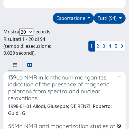
Esportazione
Tutti (94)
Mostra
records
Risultati 1 - 20 di 94
(tempo di esecuzione:
1
2
3
4
5
0.029 secondi).
139La NMR in lanthanum manganites:
indication of the presence of magnetic
polarons from spectra and nuclear
relaxations
1998-01-01 Allodi, Giuseppe; DE RENZI, Roberto;
Guidi, G.
55Mn NMR and magnetization studies of