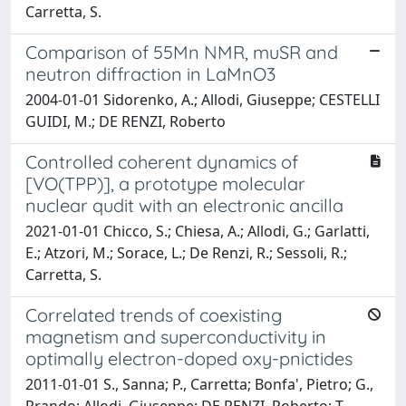
Carretta, S.
Comparison of 55Mn NMR, muSR and
neutron diffraction in LaMnO3
2004-01-01 Sidorenko, A.; Allodi, Giuseppe; CESTELLI
GUIDI, M.; DE RENZI, Roberto
Controlled coherent dynamics of
[VO(TPP)], a prototype molecular
nuclear qudit with an electronic ancilla
2021-01-01 Chicco, S.; Chiesa, A.; Allodi, G.; Garlatti,
E.; Atzori, M.; Sorace, L.; De Renzi, R.; Sessoli, R.;
Carretta, S.
Correlated trends of coexisting
magnetism and superconductivity in
optimally electron-doped oxy-pnictides
2011-01-01 S., Sanna; P., Carretta; Bonfa', Pietro; G.,
Prando; Allodi, Giuseppe; DE RENZI, Roberto; T.,