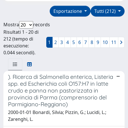
Esportazione
Tutti (212)
Mostra
records
Risultati 1 - 20 di
212 (tempo di
1
2
3
4
5
6
7
8
9
10
11
esecuzione:
0.044 secondi).
). Ricerca di Salmonella enterica, Listeria
spp. ed Escherichia coli O157:H7 in latte
crudo e panna non pastorizzata in
provincia di Parma (comprensorio del
Parmigiano-Reggiano)
2000-01-01 Bonardi, Silvia; Pizzin, G.; Lucidi, L.;
Zarenghi, L.