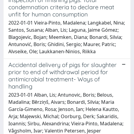
condemnation criteria to declare meat
unfit for human consumption
2022-01-01 Vieira-Pinto, Madalena; Langkabel, Nina;
Santos, Susana; Alban, Lis; Laguna, Jaime Gómez;
Blagojevic, Bojan; Meemken, Diana; Bonardi, Silvia;
Antunović, Boris; Ghidini, Sergio; Maurer, Patric;
Alvseike, Ole; Laukkanen-Ninios, Riikka
Accidental delivery of pigs for slaughter
prior to end of withdrawal period for
antimicrobial treatment- Ways of
handling
2023-01-01 Alban, Lis; Antunovic, Boris; Belous,
Madalina; Bērziņš, Aivars; Bonardi, Silvia; Maria
García-Gimeno, Rosa; Jenson, Ian; Helena Kautto,
Arja; Majewski, Michal; Oorburg, Derk; Sakaridis,
Ioannis; Sirbu, Alexandrina; Vieira-Pinto, Madalena;
Vågsholm, Ivar; Valentin Petersen, Jesper