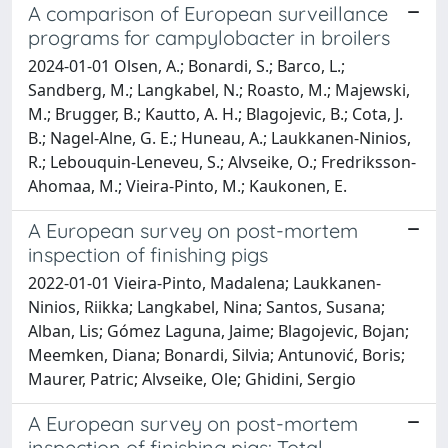
A comparison of European surveillance
programs for campylobacter in broilers
2024-01-01 Olsen, A.; Bonardi, S.; Barco, L.;
Sandberg, M.; Langkabel, N.; Roasto, M.; Majewski,
M.; Brugger, B.; Kautto, A. H.; Blagojevic, B.; Cota, J.
B.; Nagel-Alne, G. E.; Huneau, A.; Laukkanen-Ninios,
R.; Lebouquin-Leneveu, S.; Alvseike, O.; Fredriksson-
Ahomaa, M.; Vieira-Pinto, M.; Kaukonen, E.
A European survey on post-mortem
inspection of finishing pigs
2022-01-01 Vieira-Pinto, Madalena; Laukkanen-
Ninios, Riikka; Langkabel, Nina; Santos, Susana;
Alban, Lis; Gómez Laguna, Jaime; Blagojevic, Bojan;
Meemken, Diana; Bonardi, Silvia; Antunović, Boris;
Maurer, Patric; Alvseike, Ole; Ghidini, Sergio
A European survey on post-mortem
inspection of finishing pigs: Total