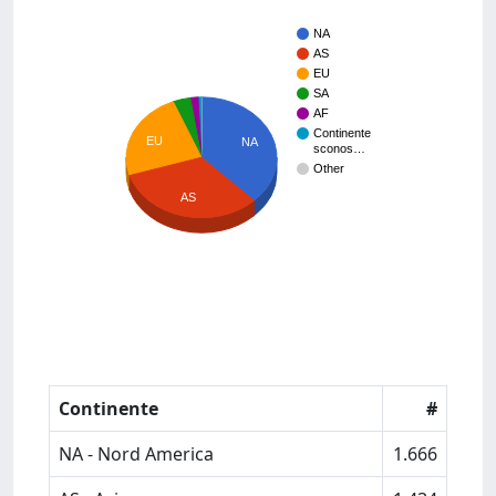
NA
AS
EU
SA
AF
Continente
EU
NA
sconos…
Other
AS
Continente
#
NA - Nord America
1.666