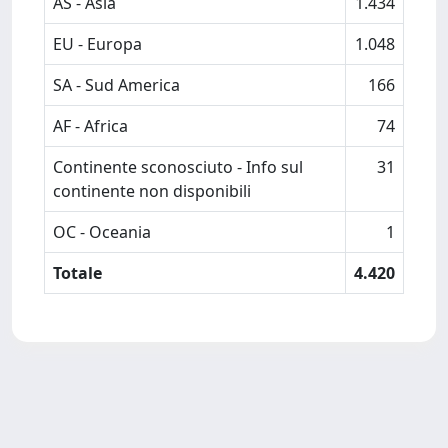
AS - Asia
1.434
EU - Europa
1.048
SA - Sud America
166
AF - Africa
74
Continente sconosciuto - Info sul
31
continente non disponibili
OC - Oceania
1
Totale
4.420
Powered by
IRIS
-
about IRIS
-