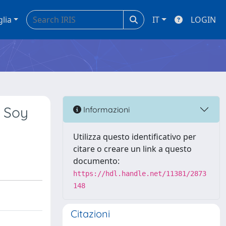
glia
IT
LOGIN
d Soy
Informazioni
Utilizza questo identificativo per
citare o creare un link a questo
documento:
https://hdl.handle.net/11381/2873
148
Citazioni