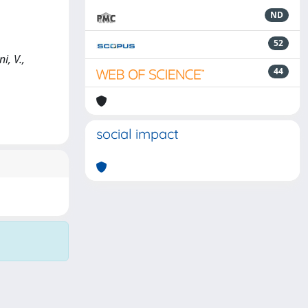
ND
52
i, V.,
44
social impact