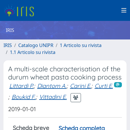
IRIS
IRIS
Catalogo UNIPR
1 Articolo su rivista
1.1 Articolo su rivista
A multi-scale characterisation of the
durum wheat pasta cooking process
Littardi P.
;
Diantom A.
;
Carini E.
;
Curti E.
;
Boukid F.
;
Vittadini E.
2019-01-01
Scheda breve
Scheda completa