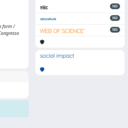
ND
ND
m form /
ND
1 Congresso
social impact