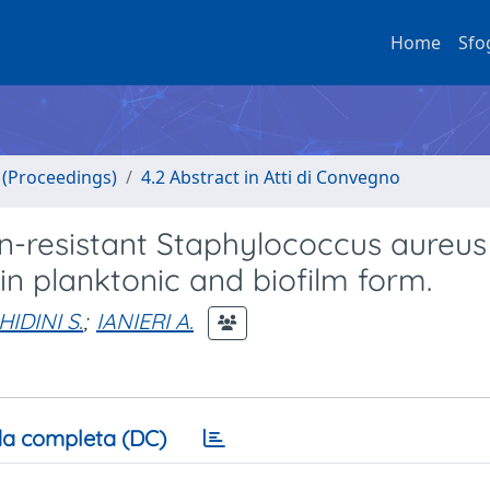
Home
Sfo
o (Proceedings)
4.2 Abstract in Atti di Convegno
lin-resistant Staphylococcus aureus
in planktonic and biofilm form.
HIDINI S.
;
IANIERI A.
a completa (DC)