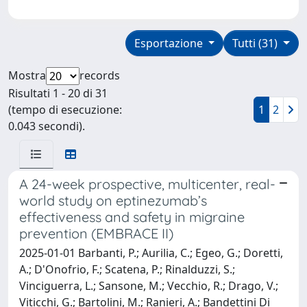
Esportazione
Tutti (31)
Mostra
records
Risultati 1 - 20 di 31
(tempo di esecuzione:
1
2
0.043 secondi).
A 24-week prospective, multicenter, real-
world study on eptinezumab’s
effectiveness and safety in migraine
prevention (EMBRACE II)
2025-01-01 Barbanti, P.; Aurilia, C.; Egeo, G.; Doretti,
A.; D'Onofrio, F.; Scatena, P.; Rinalduzzi, S.;
Vinciguerra, L.; Sansone, M.; Vecchio, R.; Drago, V.;
Viticchi, G.; Bartolini, M.; Ranieri, A.; Bandettini Di