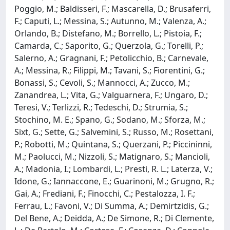
Poggio, M.; Baldisseri, F.; Mascarella, D.; Brusaferri,
F.; Caputi, L.; Messina, S.; Autunno, M.; Valenza, A.;
Orlando, B.; Distefano, M.; Borrello, L.; Pistoia, F.;
Camarda, C.; Saporito, G.; Querzola, G.; Torelli, P.;
Salerno, A.; Gragnani, F.; Petolicchio, B.; Carnevale,
A.; Messina, R.; Filippi, M.; Tavani, S.; Fiorentini, G.;
Bonassi, S.; Cevoli, S.; Mannocci, A.; Zucco, M.;
Zanandrea, L.; Vita, G.; Valguarnera, F.; Ungaro, D.;
Teresi, V.; Terlizzi, R.; Tedeschi, D.; Strumia, S.;
Stochino, M. E.; Spano, G.; Sodano, M.; Sforza, M.;
Sixt, G.; Sette, G.; Salvemini, S.; Russo, M.; Rosettani,
P.; Robotti, M.; Quintana, S.; Querzani, P.; Piccininni,
M.; Paolucci, M.; Nizzoli, S.; Matignaro, S.; Mancioli,
A.; Madonia, I.; Lombardi, L.; Presti, R. L.; Laterza, V.;
Idone, G.; Iannaccone, E.; Guarinoni, M.; Grugno, R.;
Gai, A.; Frediani, F.; Finocchi, C.; Pestalozza, I. F.;
Ferrau, L.; Favoni, V.; Di Summa, A.; Demirtzidis, G.;
Del Bene, A.; Deidda, A.; De Simone, R.; Di Clemente,