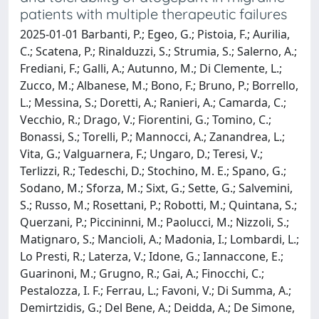
patients with multiple therapeutic failures
2025-01-01 Barbanti, P.; Egeo, G.; Pistoia, F.; Aurilia,
C.; Scatena, P.; Rinalduzzi, S.; Strumia, S.; Salerno, A.;
Frediani, F.; Galli, A.; Autunno, M.; Di Clemente, L.;
Zucco, M.; Albanese, M.; Bono, F.; Bruno, P.; Borrello,
L.; Messina, S.; Doretti, A.; Ranieri, A.; Camarda, C.;
Vecchio, R.; Drago, V.; Fiorentini, G.; Tomino, C.;
Bonassi, S.; Torelli, P.; Mannocci, A.; Zanandrea, L.;
Vita, G.; Valguarnera, F.; Ungaro, D.; Teresi, V.;
Terlizzi, R.; Tedeschi, D.; Stochino, M. E.; Spano, G.;
Sodano, M.; Sforza, M.; Sixt, G.; Sette, G.; Salvemini,
S.; Russo, M.; Rosettani, P.; Robotti, M.; Quintana, S.;
Querzani, P.; Piccininni, M.; Paolucci, M.; Nizzoli, S.;
Matignaro, S.; Mancioli, A.; Madonia, I.; Lombardi, L.;
Lo Presti, R.; Laterza, V.; Idone, G.; Iannaccone, E.;
Guarinoni, M.; Grugno, R.; Gai, A.; Finocchi, C.;
Pestalozza, I. F.; Ferrau, L.; Favoni, V.; Di Summa, A.;
Demirtzidis, G.; Del Bene, A.; Deidda, A.; De Simone,