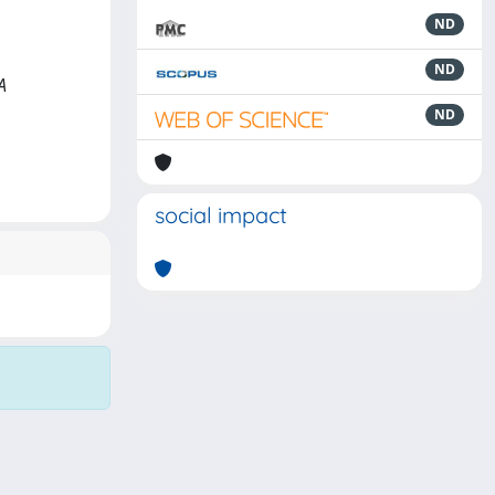
ND
ND
A
ND
social impact