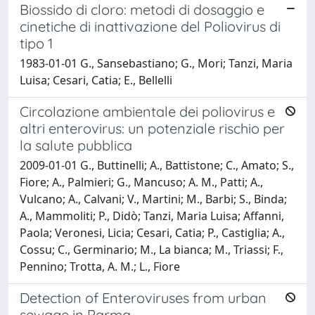
Biossido di cloro: metodi di dosaggio e
cinetiche di inattivazione del Poliovirus di
tipo 1
1983-01-01 G., Sansebastiano; G., Mori; Tanzi, Maria
Luisa; Cesari, Catia; E., Bellelli
Circolazione ambientale dei poliovirus e
altri enterovirus: un potenziale rischio per
la salute pubblica
2009-01-01 G., Buttinelli; A., Battistone; C., Amato; S.,
Fiore; A., Palmieri; G., Mancuso; A. M., Patti; A.,
Vulcano; A., Calvani; V., Martini; M., Barbi; S., Binda;
A., Mammoliti; P., Didò; Tanzi, Maria Luisa; Affanni,
Paola; Veronesi, Licia; Cesari, Catia; P., Castiglia; A.,
Cossu; C., Germinario; M., La bianca; M., Triassi; F.,
Pennino; Trotta, A. M.; L., Fiore
Detection of Enteroviruses from urban
sewage in Parma