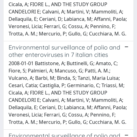
Cicala, A; FIORE L., AND THE STUDY GROUP
CANDELORI E; Calvani, A; Martini, V; Mammoliti, A;
Dellaquila, E; Ceriani, D; Labianca, M; Affanni, Paola;
Veronesi, Licia; Ferrari, G; Cossu, A; Pennino, F;
Trotta, A. M.; Mercurio, P; Gullo, G; Cucchiara, M. G.
Environmental surveillance of polio and
other enteroviruses in 7 italian cities
2008-01-01 Battistone, A; Buttinelli, G; Amato, C;
Fiore, S; Palmieri, A; Mancuso, G; Patti, A. M.;
Vulcano, A; Barbi, M; Binda, S; Tanzi, Maria Luisa;
Cesari, Catia; Castiglia, P; Germinario, C; Triassi, M;
Cicala, A; FIORE L., AND THE STUDY GROUP
CANDELORI E; Calvani, A; Martini, V; Mammoliti, A;
Dellaquila, E; Ceriani, D; Labianca, M; Affanni, Paola;
Veronesi, Licia; Ferrari, G; Cossu, A; Pennino, F;
Trotta, A. M.; Mercurio, P; Gullo, G; Cucchiara, M. G.
Environmental surveillance of polio and