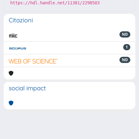
https://hdl.handle.net/11381/2298503
Citazioni
ND
1
ND
social impact
Powered by
IRIS
-
about IRIS
-