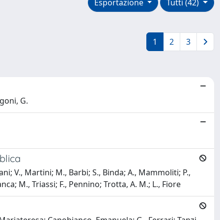
Esportazione
Tutti (42)
1
2
3
goni, G.
blica
ani; V., Martini; M., Barbi; S., Binda; A., Mammoliti; P.,
ca; M., Triassi; F., Pennino; Trotta, A. M.; L., Fiore