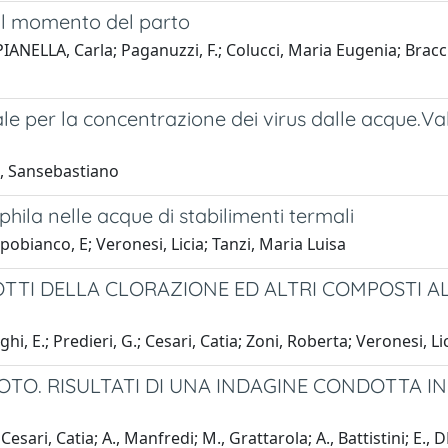
 al momento del parto
IANELLA, Carla; Paganuzzi, F.; Colucci, Maria Eugenia; Bracch
ale per la concentrazione dei virus dalle acque.Val
E., Sansebastiano
ila nelle acque di stabilimenti termali
pobianco, E; Veronesi, Licia; Tanzi, Maria Luisa
TTI DELLA CLORAZIONE ED ALTRI COMPOSTI AL
, E.; Predieri, G.; Cesari, Catia; Zoni, Roberta; Veronesi, Lici
O. RISULTATI DI UNA INDAGINE CONDOTTA IN 
ari, Catia; A., Manfredi; M., Grattarola; A., Battistini; E., D