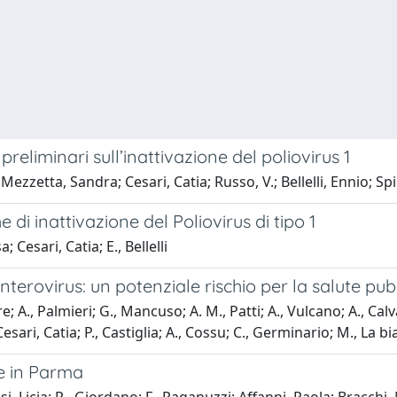
 preliminari sull’inattivazione del poliovirus 1
zzetta, Sandra; Cesari, Catia; Russo, V.; Bellelli, Ennio; Spi
 di inattivazione del Poliovirus di tipo 1
Cesari, Catia; E., Bellelli
nterovirus: un potenziale rischio per la salute pub
re; A., Palmieri; G., Mancuso; A. M., Patti; A., Vulcano; A., Calv
sari, Catia; P., Castiglia; A., Cossu; C., Germinario; M., La bian
e in Parma