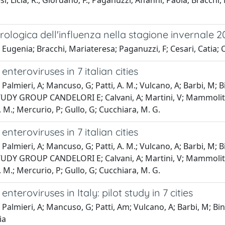
i, Licia; R., Giordano; F., Paganuzzi; Affanni, Paola; Bracchi
irologica dell'influenza nella stagione invernale 
a Eugenia; Bracchi, Mariateresa; Paganuzzi, F; Cesari, Catia;
nteroviruses in 7 italian cities
 Palmieri, A; Mancuso, G; Patti, A. M.; Vulcano, A; Barbi, M; Bi
STUDY GROUP CANDELORI E; Calvani, A; Martini, V; Mammoliti, A
A. M.; Mercurio, P; Gullo, G; Cucchiara, M. G.
nteroviruses in 7 italian cities
 Palmieri, A; Mancuso, G; Patti, A. M.; Vulcano, A; Barbi, M; Bi
STUDY GROUP CANDELORI E; Calvani, A; Martini, V; Mammoliti, A
A. M.; Mercurio, P; Gullo, G; Cucchiara, M. G.
teroviruses in Italy: pilot study in 7 cities
; Palmieri, A; Mancuso, G; Patti, Am; Vulcano, A; Barbi, M; Bind
ia