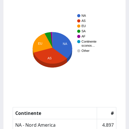
NA
AS
EU
SA
AF
Continente
EU
NA
sconos…
Other
AS
Continente
#
NA - Nord America
4.897