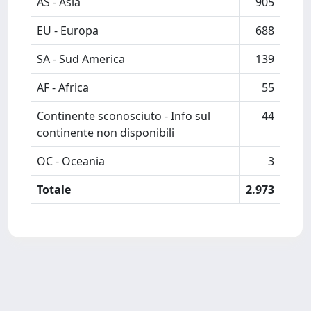
AS - Asia
905
EU - Europa
688
SA - Sud America
139
AF - Africa
55
Continente sconosciuto - Info sul
44
continente non disponibili
OC - Oceania
3
Totale
2.973
Powered by
IRIS
-
about IRIS
-