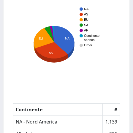
NA
AS
EU
SA
AF
Continente
NA
EU
sconos…
Other
AS
Continente
#
NA - Nord America
1.139