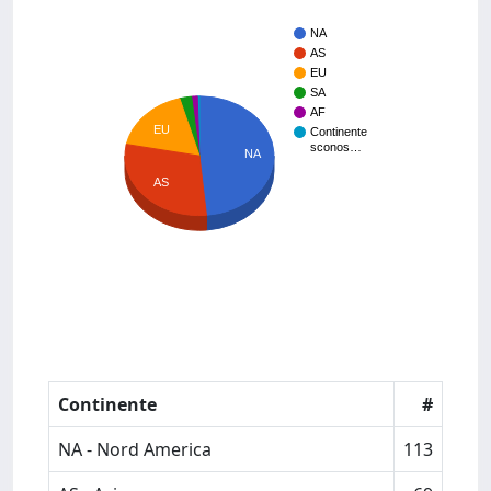
NA
AS
EU
SA
AF
EU
Continente
sconos…
NA
AS
Continente
#
NA - Nord America
113