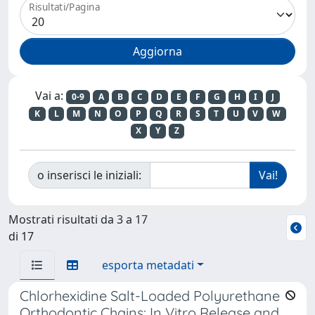
Risultati/Pagina
Vai a:
0-9
A
B
C
D
E
F
G
H
I
J
K
L
M
N
O
P
Q
R
S
T
U
V
W
X
Y
Z
o inserisci le iniziali:
Mostrati risultati da 3 a 17
di 17
esporta metadati
Chlorhexidine Salt-Loaded Polyurethane
Orthodontic Chains: In Vitro Release and