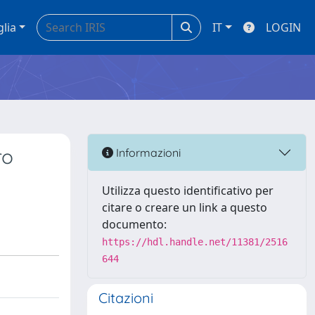
glia
IT
LOGIN
ro
Informazioni
Utilizza questo identificativo per
citare o creare un link a questo
documento:
https://hdl.handle.net/11381/2516
644
Citazioni