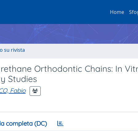
Home
Sfo
o su rivista
rethane Orthodontic Chains: In Vit
ty Studies
O, Fabio
a completa (DC)