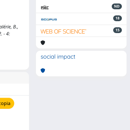
ND
18
lérie, B.,
15
. - 4:
social impact
copia