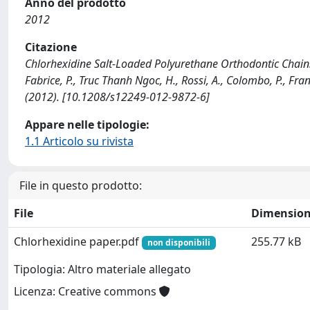
Anno del prodotto
2012
Citazione
Chlorhexidine Salt-Loaded Polyurethane Orthodontic Chains: In
Fabrice, P., Truc Thanh Ngoc, H., Rossi, A., Colombo, P., Fra
(2012). [10.1208/s12249-012-9872-6]
Appare nelle tipologie:
1.1 Articolo su rivista
File in questo prodotto:
File
Dimensio
Chlorhexidine paper.pdf
255.77 kB
non disponibili
Tipologia: Altro materiale allegato
Licenza: Creative commons