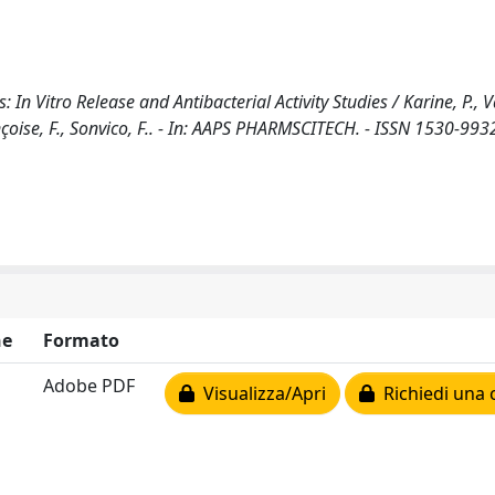
 Vitro Release and Antibacterial Activity Studies / Karine, P., Va
nçoise, F., Sonvico, F.. - In: AAPS PHARMSCITECH. - ISSN 1530-9932
ne
Formato
Adobe PDF
Visualizza/Apri
Richiedi una 