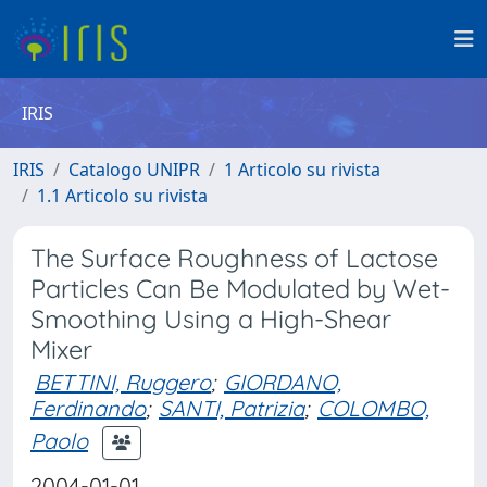
IRIS
IRIS
Catalogo UNIPR
1 Articolo su rivista
1.1 Articolo su rivista
The Surface Roughness of Lactose
Particles Can Be Modulated by Wet-
Smoothing Using a High-Shear
Mixer
BETTINI, Ruggero
;
GIORDANO,
Ferdinando
;
SANTI, Patrizia
;
COLOMBO,
Paolo
2004-01-01