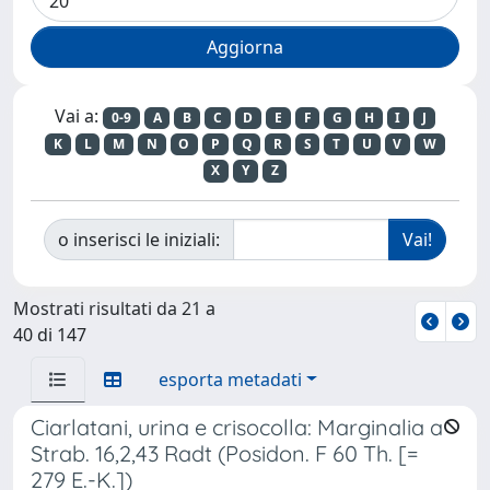
Vai a:
0-9
A
B
C
D
E
F
G
H
I
J
K
L
M
N
O
P
Q
R
S
T
U
V
W
X
Y
Z
o inserisci le iniziali:
Mostrati risultati da 21 a
40 di 147
esporta metadati
Ciarlatani, urina e crisocolla: Marginalia a
Strab. 16,2,43 Radt (Posidon. F 60 Th. [=
279 E.-K.])