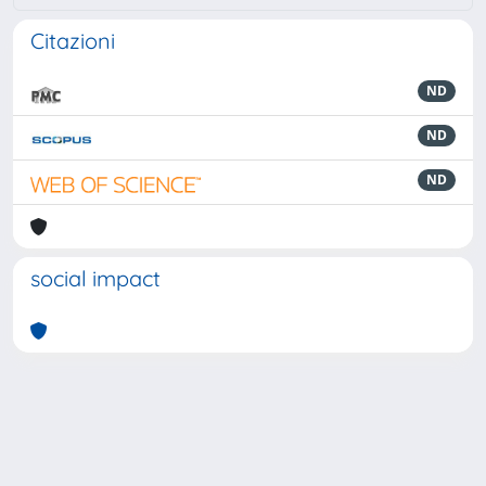
Citazioni
ND
ND
ND
social impact
Powered by
IRIS
-
about IRIS
-
Utilizzo dei cookie
-
Privacy
Copyright © 2026