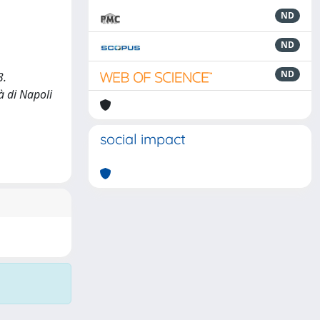
ND
ND
ND
3.
à di Napoli
social impact