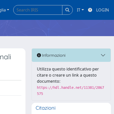
glia
IT
LOGIN
nali
Informazioni
Utilizza questo identificativo per
citare o creare un link a questo
documento:
https://hdl.handle.net/11381/2867
575
Citazioni