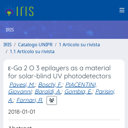
IRIS
IRIS
Catalogo UNIPR
1 Articolo su rivista
1.1 Articolo su rivista
ε-Ga 2 O 3 epilayers as a material
for solar-blind UV photodetectors
Pavesi, M.
;
Boschi, F.
;
PIACENTINI,
Giovanni
;
Baraldi, A.
;
Gombia, E.
;
Parisini,
A.
;
Fornari, R.
2018-01-01