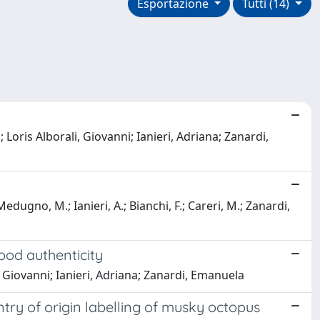
Esportazione
Tutti (14)
 Loris Alborali, Giovanni; Ianieri, Adriana; Zanardi,
 Medugno, M.; Ianieri, A.; Bianchi, F.; Careri, M.; Zanardi,
food authenticity
, Giovanni; Ianieri, Adriana; Zanardi, Emanuela
ntry of origin labelling of musky octopus