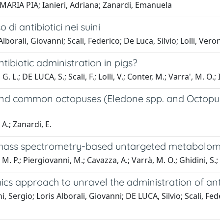
 MARIA PIA; Ianieri, Adriana; Zanardi, Emanuela
di antibiotici nei suini
Alborali, Giovanni; Scali, Federico; De Luca, Silvio; Lolli, V
ibiotic administration in pigs?
. L.; DE LUCA, S.; Scali, F.; Lolli, V.; Conter, M.; Varra', M. O.; 
 and common octopuses (Eledone spp. and Octopus
 A.; Zanardi, E.
 mass spectrometry-based untargeted metabolomi
 M. P.; Piergiovanni, M.; Cavazza, A.; Varrà, M. O.; Ghidini, S.;
approach to unravel the administration of antibi
, Sergio; Loris Alborali, Giovanni; DE LUCA, Silvio; Scali, Fed