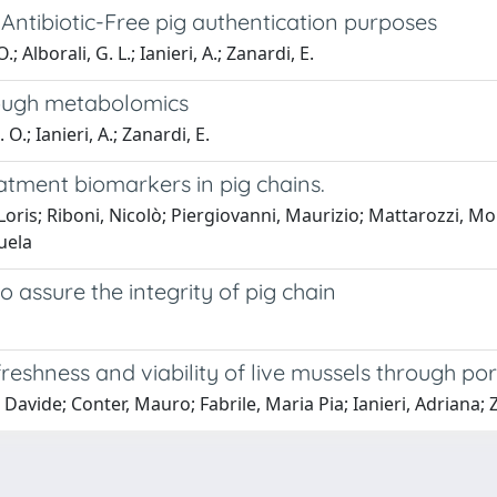
ntibiotic-Free pig authentication purposes
.; Alborali, G. L.; Ianieri, A.; Zanardi, E.
rough metabolomics
O.; Ianieri, A.; Zanardi, E.
reatment biomarkers in pig chains.
 Loris; Riboni, Nicolò; Piergiovanni, Maurizio; Mattarozzi, Mo
uela
o assure the integrity of pig chain
freshness and viability of live mussels through p
, Davide; Conter, Mauro; Fabrile, Maria Pia; Ianieri, Adriana