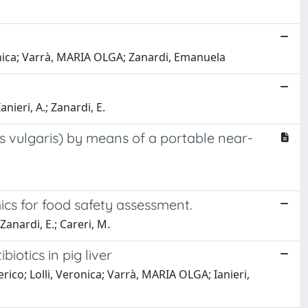
eronica; Varrà, MARIA OLGA; Zanardi, Emanuela
Ianieri, A.; Zanardi, E.
 vulgaris) by means of a portable near-
cs for food safety assessment.
 Zanardi, E.; Careri, M.
otics in pig liver
erico; Lolli, Veronica; Varrà, MARIA OLGA; Ianieri,