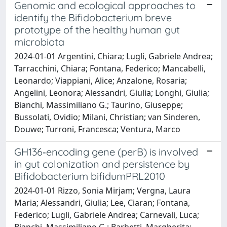
Genomic and ecological approaches to
identify the Bifidobacterium breve
prototype of the healthy human gut
microbiota
2024-01-01 Argentini, Chiara; Lugli, Gabriele Andrea;
Tarracchini, Chiara; Fontana, Federico; Mancabelli,
Leonardo; Viappiani, Alice; Anzalone, Rosaria;
Angelini, Leonora; Alessandri, Giulia; Longhi, Giulia;
Bianchi, Massimiliano G.; Taurino, Giuseppe;
Bussolati, Ovidio; Milani, Christian; van Sinderen,
Douwe; Turroni, Francesca; Ventura, Marco
GH136‐encoding gene (perB) is involved
in gut colonization and persistence by
Bifidobacterium bifidumPRL2010
2024-01-01 Rizzo, Sonia Mirjam; Vergna, Laura
Maria; Alessandri, Giulia; Lee, Ciaran; Fontana,
Federico; Lugli, Gabriele Andrea; Carnevali, Luca;
Bianchi, Massimiliano G.; Barbetti, Margherita;