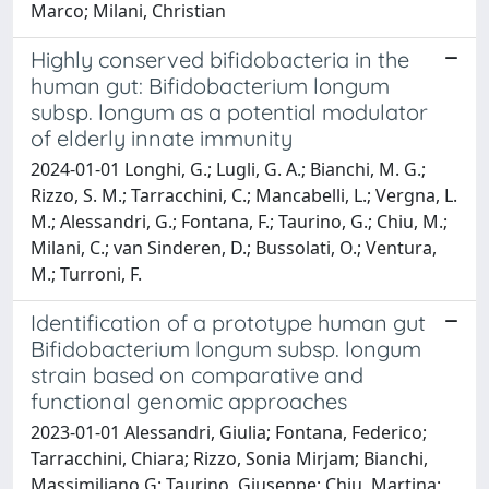
Marco; Milani, Christian
Highly conserved bifidobacteria in the
human gut: Bifidobacterium longum
subsp. longum as a potential modulator
of elderly innate immunity
2024-01-01 Longhi, G.; Lugli, G. A.; Bianchi, M. G.;
Rizzo, S. M.; Tarracchini, C.; Mancabelli, L.; Vergna, L.
M.; Alessandri, G.; Fontana, F.; Taurino, G.; Chiu, M.;
Milani, C.; van Sinderen, D.; Bussolati, O.; Ventura,
M.; Turroni, F.
Identification of a prototype human gut
Bifidobacterium longum subsp. longum
strain based on comparative and
functional genomic approaches
2023-01-01 Alessandri, Giulia; Fontana, Federico;
Tarracchini, Chiara; Rizzo, Sonia Mirjam; Bianchi,
Massimiliano G; Taurino, Giuseppe; Chiu, Martina;