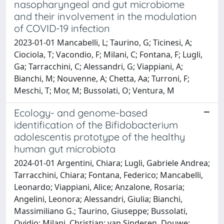
nasopharyngeal and gut microbiome
and their involvement in the modulation
of COVID-19 infection
2023-01-01 Mancabelli, L; Taurino, G; Ticinesi, A;
Ciociola, T; Vacondio, F; Milani, C; Fontana, F; Lugli,
Ga; Tarracchini, C; Alessandri, G; Viappiani, A;
Bianchi, M; Nouvenne, A; Chetta, Aa; Turroni, F;
Meschi, T; Mor, M; Bussolati, O; Ventura, M
Ecology- and genome-based
identification of the Bifidobacterium
adolescentis prototype of the healthy
human gut microbiota
2024-01-01 Argentini, Chiara; Lugli, Gabriele Andrea;
Tarracchini, Chiara; Fontana, Federico; Mancabelli,
Leonardo; Viappiani, Alice; Anzalone, Rosaria;
Angelini, Leonora; Alessandri, Giulia; Bianchi,
Massimiliano G.; Taurino, Giuseppe; Bussolati,
Ovidio; Milani, Christian; van Sinderen, Douwe;