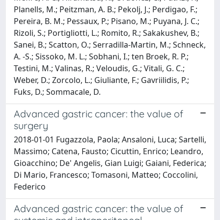
Planells, M.; Peitzman, A. B.; Pekolj, J.; Perdigao, F.;
Pereira, B. M.; Pessaux, P.; Pisano, M.; Puyana, J. C.;
Rizoli, S.; Portigliotti, L.; Romito, R.; Sakakushev, B.;
Sanei, B.; Scatton, O.; Serradilla-Martin, M.; Schneck,
A. -S.; Sissoko, M. L.; Sobhani, I.; ten Broek, R. P.;
Testini, M.; Valinas, R.; Veloudis, G.; Vitali, G. C.;
Weber, D.; Zorcolo, L.; Giuliante, F.; Gavriilidis, P.;
Fuks, D.; Sommacale, D.
Advanced gastric cancer: the value of
surgery
2018-01-01 Fugazzola, Paola; Ansaloni, Luca; Sartelli,
Massimo; Catena, Fausto; Cicuttin, Enrico; Leandro,
Gioacchino; De' Angelis, Gian Luigi; Gaiani, Federica;
Di Mario, Francesco; Tomasoni, Matteo; Coccolini,
Federico
Advanced gastric cancer: the value of