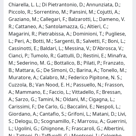
Chiarella, L. L.; Di Pietrantonio, D.; Annunziata, D.;
Piccolo, R.; Sorrentino, M.; Pansini, M.; Cojutti, A.;
Graziano, M.; Callegari, F.; Balzarotti, L.; Dameno, V.
R.; Cattaneo, A.; Santolamazza, G.; Altieri, C.;
Magarini, R.; Pietrabissa, A.; Dominioni, T.; Pugliese,
L.; Peri, A.; Botti, M.; Sargenti, B.; Salvetti, F.; Boni, L.;
Cassinotti, E.; Baldari, L.; Messina, V.; D'Abrosca, V.;
Cianci, P.; Tumolo, R.; Gattulli, D.; Restini, E.; Minafra,
M.; Sederino, M. G.; Bottalico, B.; Pilati, P.; Franzato,
B.; Mattara, G.; De Simoni, O.; Barina, A.; Tonello, M.;
Muratore, A.; Calabro, M.; Federico Pipitone, N. S.;
Cuzzola, B.; Van Nood, E. H.; Passuello, N.; Frasson,
A.; Mammano, E.; Faccio, L.; Vittadello, F.; Bressan,
A.; Sarzo, G.; Tamini, N.; Oldani, M.; Cigagna, L.;
Carissimi, F.; De Carlo, G.; Baccalini, E.; Nespoli, L.;
Giordano, A.; Cantafio, S.; Grifoni, L.; Matani, D.; Livi,
S.; Delogu, D.; Scognamillo, F.; Marrosu, A.; Guerrini,
L.; Ugolini, G.; Ghignone, F.; Frascaroli, G.; Albertini,
N.; Zattoni, D.; Taffurelli, G.; Montroni, I.; Colombo,