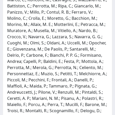
Battiston, C.; Perrotta, M.; Ripa, C.; Giancarlo, M.;
Panizzo, V.; Millo, P.; Contul, R. B.; Ferraro, V.;
Molino, C.; Crolla, E.; Moretto, G.; Bacchion, M.;
Morino, M.; Allaix, M. E.; Motterlini, E.; Petracca, M.;
Muratore, A.; Musella, M.; Vitiello, A.; Nardo, B.;
Crocco, V.; Navarra, G.; Lazzara, S.; Navarra, G. G.;
Cuoghi, M.; Olmi, S.; Oldani, A.; Uccelli, M.; Opocher,
E.; Giovenzana, M.; De Paolis, P.; Santarelli, M.;
Delrio, P.; Carbone, F.; Bianchi, P. P. G.; Formisano,
Andrea; Capelli, P.; Baldini, E.; Festa, P.; Mottola, A.;
Perrotta, M.; Merola, G.; Perrotta, N.; Celiento, M.;
Personnettaz, E.; Muzio, S.; Petitti, T.; Melchiorre, A.;
Piccoli, M.; Pecchini, F.; Frontali, A.; Danelli, P.;
Maffioli, A.; Maida, P.; Tammaro, P.; Pignata, G.;
Andreuccetti, J.; Pilone, V.; Renzulli, M.; Pintaldi, S.;
Ceretti, A. P.; Mariani, N. M.; Pisanu, A.; Polastri, R.;
Maiello, F.; Porcu, A.; Perra, T.; Mucilli, F.; Barone, M.;
Troisi, R.; Montalti, R.; Scognamillo, F.; Delogu, D.;