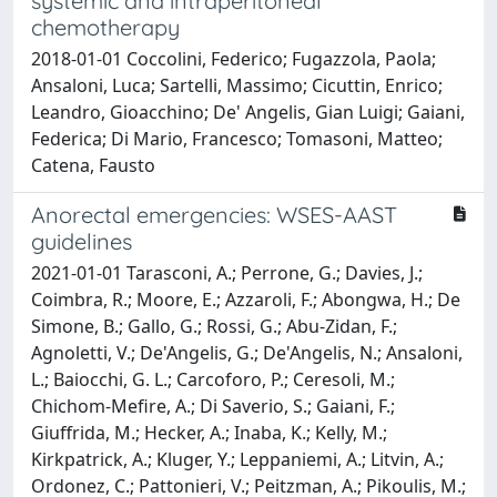
systemic and intraperitoneal
chemotherapy
2018-01-01 Coccolini, Federico; Fugazzola, Paola;
Ansaloni, Luca; Sartelli, Massimo; Cicuttin, Enrico;
Leandro, Gioacchino; De' Angelis, Gian Luigi; Gaiani,
Federica; Di Mario, Francesco; Tomasoni, Matteo;
Catena, Fausto
Anorectal emergencies: WSES-AAST
guidelines
2021-01-01 Tarasconi, A.; Perrone, G.; Davies, J.;
Coimbra, R.; Moore, E.; Azzaroli, F.; Abongwa, H.; De
Simone, B.; Gallo, G.; Rossi, G.; Abu-Zidan, F.;
Agnoletti, V.; De'Angelis, G.; De'Angelis, N.; Ansaloni,
L.; Baiocchi, G. L.; Carcoforo, P.; Ceresoli, M.;
Chichom-Mefire, A.; Di Saverio, S.; Gaiani, F.;
Giuffrida, M.; Hecker, A.; Inaba, K.; Kelly, M.;
Kirkpatrick, A.; Kluger, Y.; Leppaniemi, A.; Litvin, A.;
Ordonez, C.; Pattonieri, V.; Peitzman, A.; Pikoulis, M.;