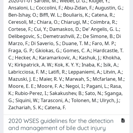
2020-01-01 Sartelli, M.; Weber, D. G.; Kluger, Y.;
Ansaloni, L.; Coccolini, F.; Abu-Zidan, F.; Augustin, G.;
Ben-Ishay, O.; Biffl, W. L.; Bouliaris, K.; Catena, R.;
Ceresoli, M.; Chiara, O.; Chiarugi, M.; Coimbra, R.;
Cortese, F.; Cui, Y.; Damaskos, D.; De' Angelis, G. L.;
Delibegovic, S.; Demetrashvili, Z.; De Simone, B.; Di
Marzo, F.; Di Saverio, S.; Duane, T. M.; Faro, M. P.;
Fraga, G. P.; Gkiokas, G.; Gomes, C. A.; Hardcastle, T.
C.; Hecker, A.; Karamarkovic, A.; Kashuk, J.; Khokha,
V.; Kirkpatrick, A. W.; Kok, K. Y. Y.; Inaba, K.; Isik, A.;
Labricciosa, F. M.; Latifi, R.; Leppaniemi, A.; Litvin, A.;
Mazuski, J. E.; Maier, R. V.; Marwah, S.; Mcfarlane, M.;
Moore, E. E.; Moore, F. A.; Negoi, I.; Pagani, L.; Rasa,
K.; Rubio-Perez, I.; Sakakushev, B.; Sato, N.; Sganga,
G.; Siquini, W.; Tarasconi, A.; Tolonen, M.; Ulrych, J.;
Zachariah, S. K.; Catena, F.
2020 WSES guidelines for the detection
and management of bile duct injury