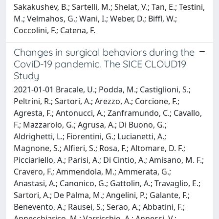
Sakakushev, B.; Sartelli, M.; Shelat, V.; Tan, E.; Testini,
M.; Velmahos, G.; Wani, I.; Weber, D.; Biffl, W.;
Coccolini, F.; Catena, F.
Changes in surgical behaviors during the
CoviD-19 pandemic. The SICE CLOUD19
Study
2021-01-01 Bracale, U.; Podda, M.; Castiglioni, S.;
Peltrini, R.; Sartori, A.; Arezzo, A.; Corcione, F.;
Agresta, F.; Antonucci, A.; Zanframundo, C.; Cavallo,
F.; Mazzarolo, G.; Agrusa, A.; Di Buono, G.;
Aldrighetti, L.; Fiorentini, G.; Lucianetti, A.;
Magnone, S.; Alfieri, S.; Rosa, F.; Altomare, D. F.;
Picciariello, A.; Parisi, A.; Di Cintio, A.; Amisano, M. F.;
Cravero, F.; Ammendola, M.; Ammerata, G.;
Anastasi, A.; Canonico, G.; Gattolin, A.; Travaglio, E.;
Sartori, A.; De Palma, M.; Angelini, P.; Galante, F.;
Benevento, A.; Rausei, S.; Serao, A.; Abbatini, F.;
Annecchiarico, M.; Varricchio, A.; Annessi, V.;