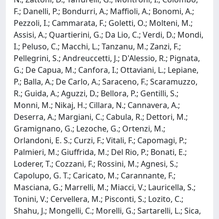
F.; Danelli, P.; Bondurri, A.; Maffioli, A.; Bonomi, A.;
Pezzoli, I.; Cammarata, F.; Goletti, O.; Molteni, M.;
Assisi, A.; Quartierini, G.; Da Lio, C.; Verdi, D.; Mondi,
I.; Peluso, C.; Macchi, L.; Tanzanu, M.; Zanzi, F.;
Pellegrini, S.; Andreuccetti, J.; D'Alessio, R.; Pignata,
G.; De Capua, M.; Canfora, I.; Ottaviani, L.; Lepiane,
P.; Balla, A.; De Carlo, A.; Saraceno, F.; Scaramuzzo,
R.; Guida, A.; Aguzzi, D.; Bellora, P.; Gentilli, S.;
Monni, M.; Nikaj, H.; Cillara, N.; Cannavera, A.;
Deserra, A.; Margiani, C.; Cabula, R.; Dettori, M.;
Gramignano, G.; Lezoche, G.; Ortenzi, M.;
Orlandoni, E. S.; Curzi, F.; Vitali, F.; Capomagi, P.;
Palmieri, M.; Giuffrida, M.; Del Rio, P.; Bonati, E.;
Loderer, T.; Cozzani, F.; Rossini, M.; Agnesi, S.;
Capolupo, G. T.; Caricato, M.; Carannante, F.;
Masciana, G.; Marrelli, M.; Miacci, V.; Lauricella, S.;
Tonini, V.; Cervellera, M.; Pisconti, S.; Lozito, C.;
Shahu, J.; Mongelli, C.; Morelli, G.; Sartarelli, L.; Sica,