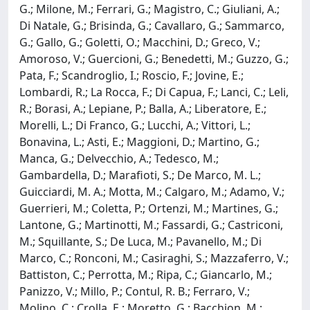
G.; Milone, M.; Ferrari, G.; Magistro, C.; Giuliani, A.;
Di Natale, G.; Brisinda, G.; Cavallaro, G.; Sammarco,
G.; Gallo, G.; Goletti, O.; Macchini, D.; Greco, V.;
Amoroso, V.; Guercioni, G.; Benedetti, M.; Guzzo, G.;
Pata, F.; Scandroglio, I.; Roscio, F.; Jovine, E.;
Lombardi, R.; La Rocca, F.; Di Capua, F.; Lanci, C.; Leli,
R.; Borasi, A.; Lepiane, P.; Balla, A.; Liberatore, E.;
Morelli, L.; Di Franco, G.; Lucchi, A.; Vittori, L.;
Bonavina, L.; Asti, E.; Maggioni, D.; Martino, G.;
Manca, G.; Delvecchio, A.; Tedesco, M.;
Gambardella, D.; Marafioti, S.; De Marco, M. L.;
Guicciardi, M. A.; Motta, M.; Calgaro, M.; Adamo, V.;
Guerrieri, M.; Coletta, P.; Ortenzi, M.; Martines, G.;
Lantone, G.; Martinotti, M.; Fassardi, G.; Castriconi,
M.; Squillante, S.; De Luca, M.; Pavanello, M.; Di
Marco, C.; Ronconi, M.; Casiraghi, S.; Mazzaferro, V.;
Battiston, C.; Perrotta, M.; Ripa, C.; Giancarlo, M.;
Panizzo, V.; Millo, P.; Contul, R. B.; Ferraro, V.;
Molino, C.; Crolla, E.; Moretto, G.; Bacchion, M.;