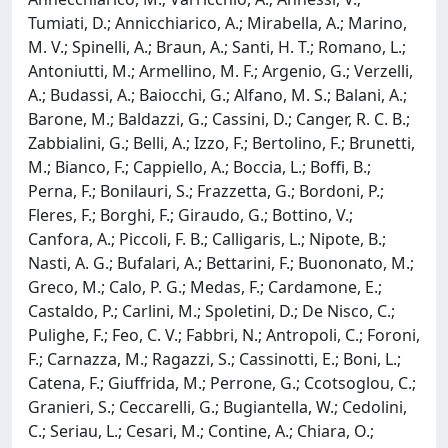
Tumiati, D.; Annicchiarico, A.; Mirabella, A.; Marino,
M. V.; Spinelli, A.; Braun, A.; Santi, H. T.; Romano, L.;
Antoniutti, M.; Armellino, M. F.; Argenio, G.; Verzelli,
A.; Budassi, A.; Baiocchi, G.; Alfano, M. S.; Balani, A.;
Barone, M.; Baldazzi, G.; Cassini, D.; Canger, R. C. B.;
Zabbialini, G.; Belli, A.; Izzo, F.; Bertolino, F.; Brunetti,
M.; Bianco, F.; Cappiello, A.; Boccia, L.; Boffi, B.;
Perna, F.; Bonilauri, S.; Frazzetta, G.; Bordoni, P.;
Fleres, F.; Borghi, F.; Giraudo, G.; Bottino, V.;
Canfora, A.; Piccoli, F. B.; Calligaris, L.; Nipote, B.;
Nasti, A. G.; Bufalari, A.; Bettarini, F.; Buononato, M.;
Greco, M.; Calo, P. G.; Medas, F.; Cardamone, E.;
Castaldo, P.; Carlini, M.; Spoletini, D.; De Nisco, C.;
Pulighe, F.; Feo, C. V.; Fabbri, N.; Antropoli, C.; Foroni,
F.; Carnazza, M.; Ragazzi, S.; Cassinotti, E.; Boni, L.;
Catena, F.; Giuffrida, M.; Perrone, G.; Ccotsoglou, C.;
Granieri, S.; Ceccarelli, G.; Bugiantella, W.; Cedolini,
C.; Seriau, L.; Cesari, M.; Contine, A.; Chiara, O.;