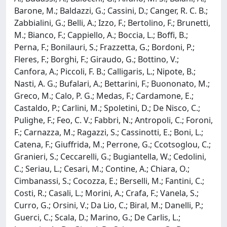
Barone, M.; Baldazzi, G.; Cassini, D.; Canger, R. C. B.;
Zabbialini, G.; Belli, A.; Izzo, F.; Bertolino, F.; Brunetti,
M.; Bianco, F.; Cappiello, A.; Boccia, L.; Boffi, B.;
Perna, F.; Bonilauri, S.; Frazzetta, G.; Bordoni, P.;
Fleres, F.; Borghi, F.; Giraudo, G.; Bottino, V.;
Canfora, A.; Piccoli, F. B.; Calligaris, L.; Nipote, B.;
Nasti, A. G.; Bufalari, A.; Bettarini, F.; Buononato, M.;
Greco, M.; Calo, P. G.; Medas, F.; Cardamone, E.;
Castaldo, P.; Carlini, M.; Spoletini, D.; De Nisco, C.;
Pulighe, F.; Feo, C. V.; Fabbri, N.; Antropoli, C.; Foroni,
F.; Carnazza, M.; Ragazzi, S.; Cassinotti, E.; Boni, L.;
Catena, F.; Giuffrida, M.; Perrone, G.; Ccotsoglou, C.;
Granieri, S.; Ceccarelli, G.; Bugiantella, W.; Cedolini,
C.; Seriau, L.; Cesari, M.; Contine, A.; Chiara, O.;
Cimbanassi, S.; Cocozza, E.; Berselli, M.; Fantini, C.;
Costi, R.; Casali, L.; Morini, A.; Crafa, F.; Vanela, S.;
Curro, G.; Orsini, V.; Da Lio, C.; Biral, M.; Danelli, P.;
Guerci, C.; Scala, D.; Marino, G.; De Carlis, L.;