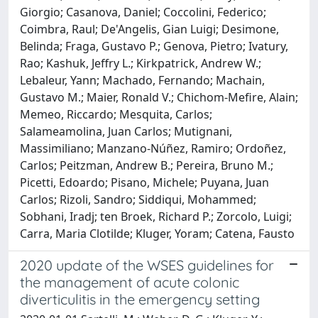
Giorgio; Casanova, Daniel; Coccolini, Federico;
Coimbra, Raul; De'Angelis, Gian Luigi; Desimone,
Belinda; Fraga, Gustavo P.; Genova, Pietro; Ivatury,
Rao; Kashuk, Jeffry L.; Kirkpatrick, Andrew W.;
Lebaleur, Yann; Machado, Fernando; Machain,
Gustavo M.; Maier, Ronald V.; Chichom-Mefire, Alain;
Memeo, Riccardo; Mesquita, Carlos;
Salameamolina, Juan Carlos; Mutignani,
Massimiliano; Manzano-Núñez, Ramiro; Ordoñez,
Carlos; Peitzman, Andrew B.; Pereira, Bruno M.;
Picetti, Edoardo; Pisano, Michele; Puyana, Juan
Carlos; Rizoli, Sandro; Siddiqui, Mohammed;
Sobhani, Iradj; ten Broek, Richard P.; Zorcolo, Luigi;
Carra, Maria Clotilde; Kluger, Yoram; Catena, Fausto
2020 update of the WSES guidelines for
the management of acute colonic
diverticulitis in the emergency setting