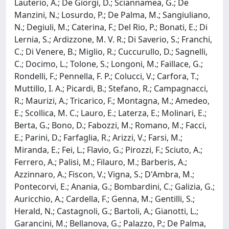
Lauterio, A.; De Giorgi, D.; Sciannamea, G.; De
Manzini, N.; Losurdo, P.; De Palma, M.; Sangiuliano,
N.; Degiuli, M.; Caterina, F.; Del Rio, P.; Bonati, E.; Di
Lernia, S.; Ardizzone, M. V. R.; Di Saverio, S.; Franchi,
C.; Di Venere, B.; Miglio, R.; Cuccurullo, D.; Sagnelli,
C.; Docimo, L.; Tolone, S.; Longoni, M.; Faillace, G.;
Rondelli, F.; Pennella, F. P.; Colucci, V.; Carfora, T.;
Muttillo, I. A.; Picardi, B.; Stefano, R.; Campagnacci,
R.; Maurizi, A.; Tricarico, F.; Montagna, M.; Amedeo,
E.; Scollica, M. C.; Lauro, E.; Laterza, E.; Molinari, E.;
Berta, G.; Bono, D.; Fabozzi, M.; Romano, M.; Facci,
E.; Parini, D.; Farfaglia, R.; Arizzi, V.; Farsi, M.;
Miranda, E.; Fei, L.; Flavio, G.; Pirozzi, F.; Sciuto, A.;
Ferrero, A.; Palisi, M.; Filauro, M.; Barberis, A.;
Azzinnaro, A.; Fiscon, V.; Vigna, S.; D'Ambra, M.;
Pontecorvi, E.; Anania, G.; Bombardini, C.; Galizia, G.;
Auricchio, A.; Cardella, F.; Genna, M.; Gentilli, S.;
Herald, N.; Castagnoli, G.; Bartoli, A.; Gianotti, L.;
Garancini, M.; Bellanova, G.; Palazzo, P.; De Palma,