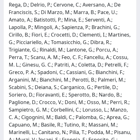
Rega, D.; Delrio, P.; Cervone, C.; Aversano, A.; De
Franciscis, S.; Di Marzo, M.; Marra, B.; Pace, U.;
Amato, A.; Batistotti, P.; Mina, E.; Serventi, A.;
Lapolla, P.; Mingoli, A.; Sapienza, P.; Brachini, G.;
Cirillo, B.; Fiori, E.; Crocetti, D.; Clementi, I.; Martines,
G.; Picciariello, A.; Tomasicchio, G.; Dibra, R.;
Trigiante, G.; Rinaldi, M.; Lantone, G.; Porcu, A.;
Perra, T.; Scanu, A. M.; Feo, C. F.; Fancellu, A.; Cossu,
M. L.; Ginesu, G. C.; Patriti, A.; Coletta, D.; Petrelli, F.;
Greco, P. A.; Spadoni, C.; Cassiani, G.; Bianchini, F.;
Arganini, M.; Bianchini, M.; Perotti, B.; Palmeri, M.;
Scabini, S.; Deiana, S.; Carganico, G.; Pertile, D.;
Soriero, D.; Fioravanti, E.; Sperotto, B.; Nardo, B.;
Paglione, D.; Crocco, V.; Doni, M.; Osso, M.; Perri, R.;
Sampietro, G. M.; Corbellini, C.; Lorusso, L.; Manzo,
C. A.; Cigognini, M.; Baldi, C.; Palomba, G.; Aprea, G.;
Capuano, M.; Basile, R.; Tutino, R.; Massani, M.;
Marinelli, L.; Canitano, N.; Pilia, T.; Podda, M.; Pisanu,
A.; Murzi, V.; Incani, S.; Frongia, F.; Esposito, G.;