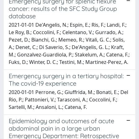
Emergency surgery for splenic flexure
cancer: results of the SFC Study Group
database
2021-01-01 De'Angelis, N.; Espin, E.; Ris, F.; Landi, F.;
Le Roy, B.; Coccolini, F.; Celentano, V.; Gurrado, A.;
Pezet, D.; Bianchi, G.; Memeo, R.; Vitali, G. C.; Solis,
A.; Denet, C.; Di Saverio, S.; De'Angelis, G. L.; Kraft,
M.; Gonzalvez-Guardiola, P.; Stakelum, A.; Catena, F.;
Fuks, D.; Winter, D. C.; Testini, M.; Martinez-Perez, A.
Emergency surgery in a tertiary hospital:
The covid-19 experience
2020-01-01 Perrone, G.; Giuffrida, M.; Bonati, E.; Del
Rio, P.; Pattonieri, V.; Tarasconi, A.; Coccolini, F.;
Sartelli, M.; Ansaloni, L.; Catena, F.
Epidemiology and outcomes of acute
abdominal pain in a large urban
Emergency Department: Retrospective