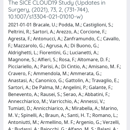
The SICE CLOUD19 Study (Updates in
Surgery, (2021), 73, 2, (731-744),
10.1007/s13304-021-01010-w)
2021-01-01 Bracale, U.; Podda, M.; Castiglioni, S.;
Peltrini, R.; Sartori, A.; Arezzo, A.; Corcione, F.;
Agresta, F.; Antonucci, A.; Zanframundo, C.; Cavallo,
F.; Mazzarolo, G.; Agrusa, A.; Di Buono, G.;
Aldrighetti, L.; Fiorentini, G.; Lucianetti, A.;
Magnone, S.; Alfieri, S.; Rosa, F.; Altomare, D. F.;
Picciariello, A.; Parisi, A.; Di Cintio, A.; Amisano, M. F.;
Cravero, F.; Ammendola, M.; Ammerata, G.;
Anastasi, A.; Canonico, G.; Gattolin, A.; Travaglio, E.;
Sartori, A.; De Palma, M.; Angelini, P.; Galante, F.;
Benevento, A.; Rausei, S.; Serao, A.; Abbatini, F.;
Annecchiarico, M.; Varricchio, A.; Annessi, V.;
Tumiati, D.; Annicchiarico, A.; Mirabella, A.; Marino,
M. V.; Spinelli, A.; Braun, A.; Santi, H. T.; Romano, L.;
Antoniutti, M.; Armellino, M. F.; Argenio, G.; Verzelli,
A.; Budassi, A.; Baiocchi, G.; Alfano, M. S.; Balani, A.;