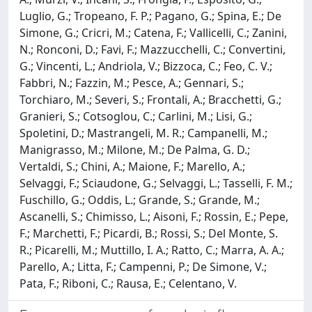
Luglio, G.; Tropeano, F. P.; Pagano, G.; Spina, E.; De
Simone, G.; Cricri, M.; Catena, F.; Vallicelli, C.; Zanini,
N.; Ronconi, D.; Favi, F.; Mazzucchelli, C.; Convertini,
G.; Vincenti, L.; Andriola, V.; Bizzoca, C.; Feo, C. V.;
Fabbri, N.; Fazzin, M.; Pesce, A.; Gennari, S.;
Torchiaro, M.; Severi, S.; Frontali, A.; Bracchetti, G.;
Granieri, S.; Cotsoglou, C.; Carlini, M.; Lisi, G.;
Spoletini, D.; Mastrangeli, M. R.; Campanelli, M.;
Manigrasso, M.; Milone, M.; De Palma, G. D.;
Vertaldi, S.; Chini, A.; Maione, F.; Marello, A.;
Selvaggi, F.; Sciaudone, G.; Selvaggi, L.; Tasselli, F. M.;
Fuschillo, G.; Oddis, L.; Grande, S.; Grande, M.;
Ascanelli, S.; Chimisso, L.; Aisoni, F.; Rossin, E.; Pepe,
F.; Marchetti, F.; Picardi, B.; Rossi, S.; Del Monte, S.
R.; Picarelli, M.; Muttillo, I. A.; Ratto, C.; Marra, A. A.;
Parello, A.; Litta, F.; Campenni, P.; De Simone, V.;
Pata, F.; Riboni, C.; Rausa, E.; Celentano, V.