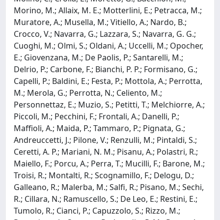
Morino, M.; Allaix, M. E.; Motterlini, E.; Petracca, M.;
Muratore, A.; Musella, M.; Vitiello, A.; Nardo, B.;
Crocco, V.; Navarra, G.; Lazzara, S.; Navarra, G. G.;
Cuoghi, M.; Olmi, S.; Oldani, A.; Uccelli, M.; Opocher,
E.; Giovenzana, M.; De Paolis, P.; Santarelli, M.;
Delrio, P.; Carbone, F.; Bianchi, P. P.; Formisano, G.;
Capelli, P.; Baldini, E.; Festa, P.; Mottola, A.; Perrotta,
M.; Merola, G.; Perrotta, N.; Celiento, M.;
Personnettaz, E.; Muzio, S.; Petitti, T.; Melchiorre, A.;
Piccoli, M.; Pecchini, F.; Frontali, A.; Danelli, P.;
Maffioli, A.; Maida, P.; Tammaro, P.; Pignata, G.;
Andreuccetti, J.; Pilone, V.; Renzulli, M.; Pintaldi, S.;
Ceretti, A. P.; Mariani, N. M.; Pisanu, A.; Polastri, R.;
Maiello, F.; Porcu, A.; Perra, T.; Mucilli, F.; Barone, M.;
Troisi, R.; Montalti, R.; Scognamillo, F.; Delogu, D.;
Galleano, R.; Malerba, M.; Salfi, R.; Pisano, M.; Sechi,
R.; Cillara, N.; Ramuscello, S.; De Leo, E.; Restini, E.;
Tumolo, R.; Cianci, P.; Capuzzolo, S.; Rizzo, M.;