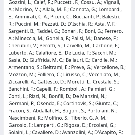
Gozzini, L.; Calef, R.; Puccetti, F.; Cossu, A.; Vignali,
A.; Morino, M.; Allaix, M. E.; Cannata, G.; Lombardi,
E.; Ammirati, C. A.; Piceni, C.; Buccianti, P.; Balestri,
R.; Puccini, M.; Pezzati, D.; D'Ischia, R.; Asta, V. F.;
Sargenti, B.; Taddei, G.; Bonari, F.; Boni, G.; Ferrero,
A.; Mineccia, M.; Gonella, F.; Palisi, M.; Danese, F.;
Cherubini, V.; Perotti, S.; Carvello, M.; Carbone, F.;
Luberto, A.; Calafiore, E.; De Lucia, F.; Sacchi, M.;
Sasia, D.; Giuffrida, M. C.; Ballauri, E.; Cardile, M.;
Armentano, S.; Beltrami, E.; Preve, G.; Vercellone, B.;
Mozzon, M.; Folliero, C.; Lirusso, C.; Vecchiato, M.;
Ziccarelli, A.; Gattesco, D.; Moretti, L.; Crestale, S.;
Banchini, F.; Capelli, P.; Romboli, A.; Palmieri, G.;
Conti, L.; Rizzi, N.; Bonfili, D.; De Manzini, N.;
Germani, P.; Osenda, E.; Cortinovis, S.; Giunta, C.;
Fracon, S.; Abdallah, H.; Bogoni, S.; Portolani, N.;
Nascimbeni, R.; Molfino, S.; Tiberio, G. A. M.;
Garosio, I.; Lamperti, G.; Rigosa, D.; Ercolani, G.;
Solaini, L.; Cavaliere, D.; Avanzolini, A.; D'Acapito, F.;