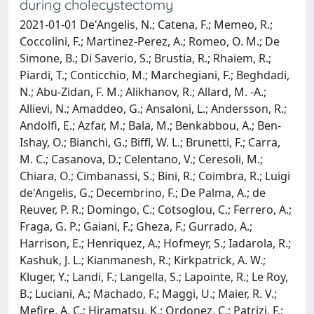
during cholecystectomy
2021-01-01 De'Angelis, N.; Catena, F.; Memeo, R.;
Coccolini, F.; Martinez-Perez, A.; Romeo, O. M.; De
Simone, B.; Di Saverio, S.; Brustia, R.; Rhaiem, R.;
Piardi, T.; Conticchio, M.; Marchegiani, F.; Beghdadi,
N.; Abu-Zidan, F. M.; Alikhanov, R.; Allard, M. -A.;
Allievi, N.; Amaddeo, G.; Ansaloni, L.; Andersson, R.;
Andolfi, E.; Azfar, M.; Bala, M.; Benkabbou, A.; Ben-
Ishay, O.; Bianchi, G.; Biffl, W. L.; Brunetti, F.; Carra,
M. C.; Casanova, D.; Celentano, V.; Ceresoli, M.;
Chiara, O.; Cimbanassi, S.; Bini, R.; Coimbra, R.; Luigi
de'Angelis, G.; Decembrino, F.; De Palma, A.; de
Reuver, P. R.; Domingo, C.; Cotsoglou, C.; Ferrero, A.;
Fraga, G. P.; Gaiani, F.; Gheza, F.; Gurrado, A.;
Harrison, E.; Henriquez, A.; Hofmeyr, S.; Iadarola, R.;
Kashuk, J. L.; Kianmanesh, R.; Kirkpatrick, A. W.;
Kluger, Y.; Landi, F.; Langella, S.; Lapointe, R.; Le Roy,
B.; Luciani, A.; Machado, F.; Maggi, U.; Maier, R. V.;
Mefire, A. C.; Hiramatsu, K.; Ordonez, C.; Patrizi, F.;