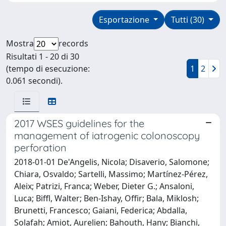
Esportazione
Tutti (30)
Mostra
records
Risultati 1 - 20 di 30
(tempo di esecuzione:
1
2
0.061 secondi).
2017 WSES guidelines for the
management of iatrogenic colonoscopy
perforation
2018-01-01 De'Angelis, Nicola; Disaverio, Salomone;
Chiara, Osvaldo; Sartelli, Massimo; Martínez-Pérez,
Aleix; Patrizi, Franca; Weber, Dieter G.; Ansaloni,
Luca; Biffl, Walter; Ben-Ishay, Offir; Bala, Miklosh;
Brunetti, Francesco; Gaiani, Federica; Abdalla,
Solafah; Amiot, Aurelien; Bahouth, Hany; Bianchi,