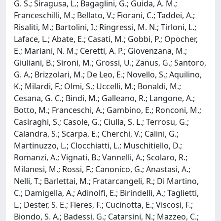
G. S.; Siragusa, L.; Bagaglini, G.; Guida, A. M.;
Franceschilli, M.; Bellato, V.; Fiorani, C.; Taddei, A.;
Risaliti, M.; Bartolini, I.; Ringressi, M. N.; Tirloni, L.;
Laface, L.; Abate, E.; Casati, M.; Gobbi, P.; Opocher,
E.; Mariani, N. M.; Ceretti, A. P.; Giovenzana, M.;
Giuliani, B.; Sironi, M.; Grossi, U.; Zanus, G.; Santoro,
G. A.; Brizzolari, M.; De Leo, E.; Novello, S.; Aquilino,
K.; Milardi, F.; Olmi, S.; Uccelli, M.; Bonaldi, M.;
Cesana, G. C.; Bindi, M.; Galleano, R.; Langone, A.;
Botto, M.; Franceschi, A.; Gambino, E.; Ronconi, M.;
Casiraghi, S.; Casole, G.; Ciulla, S. L.; Terrosu, G.;
Calandra, S.; Scarpa, E.; Cherchi, V.; Calini, G.;
Martinuzzo, L.; Clocchiatti, L.; Muschitiello, D.;
Romanzi, A.; Vignati, B.; Vannelli, A.; Scolaro, R.;
Milanesi, M.; Rossi, F.; Canonico, G.; Anastasi, A.;
Nelli, T.; Barlettai, M.; Fratarcangeli, R.; Di Martino,
C.; Damigella, A.; Adinolfi, E.; Birindelli, A.; Taglietti,
L.; Dester, S. E.; Fleres, F.; Cucinotta, E.; Viscosi, F.;
Biondo, S. A.; Badessi, G.; Catarsini, N.; Mazzeo, C.;