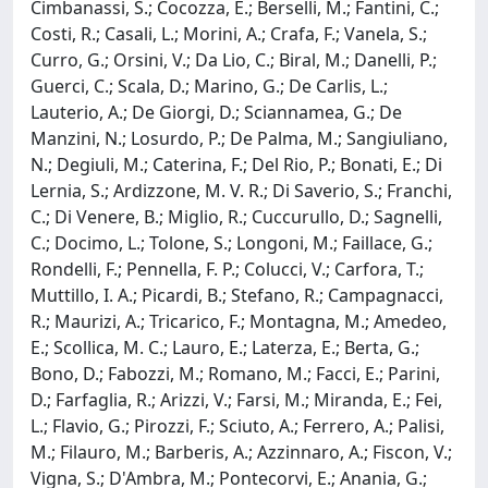
Cimbanassi, S.; Cocozza, E.; Berselli, M.; Fantini, C.;
Costi, R.; Casali, L.; Morini, A.; Crafa, F.; Vanela, S.;
Curro, G.; Orsini, V.; Da Lio, C.; Biral, M.; Danelli, P.;
Guerci, C.; Scala, D.; Marino, G.; De Carlis, L.;
Lauterio, A.; De Giorgi, D.; Sciannamea, G.; De
Manzini, N.; Losurdo, P.; De Palma, M.; Sangiuliano,
N.; Degiuli, M.; Caterina, F.; Del Rio, P.; Bonati, E.; Di
Lernia, S.; Ardizzone, M. V. R.; Di Saverio, S.; Franchi,
C.; Di Venere, B.; Miglio, R.; Cuccurullo, D.; Sagnelli,
C.; Docimo, L.; Tolone, S.; Longoni, M.; Faillace, G.;
Rondelli, F.; Pennella, F. P.; Colucci, V.; Carfora, T.;
Muttillo, I. A.; Picardi, B.; Stefano, R.; Campagnacci,
R.; Maurizi, A.; Tricarico, F.; Montagna, M.; Amedeo,
E.; Scollica, M. C.; Lauro, E.; Laterza, E.; Berta, G.;
Bono, D.; Fabozzi, M.; Romano, M.; Facci, E.; Parini,
D.; Farfaglia, R.; Arizzi, V.; Farsi, M.; Miranda, E.; Fei,
L.; Flavio, G.; Pirozzi, F.; Sciuto, A.; Ferrero, A.; Palisi,
M.; Filauro, M.; Barberis, A.; Azzinnaro, A.; Fiscon, V.;
Vigna, S.; D'Ambra, M.; Pontecorvi, E.; Anania, G.;