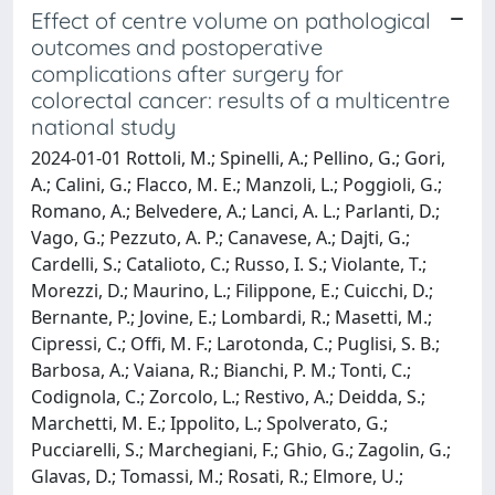
Effect of centre volume on pathological
outcomes and postoperative
complications after surgery for
colorectal cancer: results of a multicentre
national study
2024-01-01 Rottoli, M.; Spinelli, A.; Pellino, G.; Gori,
A.; Calini, G.; Flacco, M. E.; Manzoli, L.; Poggioli, G.;
Romano, A.; Belvedere, A.; Lanci, A. L.; Parlanti, D.;
Vago, G.; Pezzuto, A. P.; Canavese, A.; Dajti, G.;
Cardelli, S.; Catalioto, C.; Russo, I. S.; Violante, T.;
Morezzi, D.; Maurino, L.; Filippone, E.; Cuicchi, D.;
Bernante, P.; Jovine, E.; Lombardi, R.; Masetti, M.;
Cipressi, C.; Offi, M. F.; Larotonda, C.; Puglisi, S. B.;
Barbosa, A.; Vaiana, R.; Bianchi, P. M.; Tonti, C.;
Codignola, C.; Zorcolo, L.; Restivo, A.; Deidda, S.;
Marchetti, M. E.; Ippolito, L.; Spolverato, G.;
Pucciarelli, S.; Marchegiani, F.; Ghio, G.; Zagolin, G.;
Glavas, D.; Tomassi, M.; Rosati, R.; Elmore, U.;