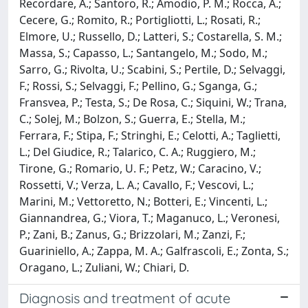
Recordare, A.; Santoro, R.; Amodio, P. M.; Rocca, A.;
Cecere, G.; Romito, R.; Portigliotti, L.; Rosati, R.;
Elmore, U.; Russello, D.; Latteri, S.; Costarella, S. M.;
Massa, S.; Capasso, L.; Santangelo, M.; Sodo, M.;
Sarro, G.; Rivolta, U.; Scabini, S.; Pertile, D.; Selvaggi,
F.; Rossi, S.; Selvaggi, F.; Pellino, G.; Sganga, G.;
Fransvea, P.; Testa, S.; De Rosa, C.; Siquini, W.; Trana,
C.; Solej, M.; Bolzon, S.; Guerra, E.; Stella, M.;
Ferrara, F.; Stipa, F.; Stringhi, E.; Celotti, A.; Taglietti,
L.; Del Giudice, R.; Talarico, C. A.; Ruggiero, M.;
Tirone, G.; Romario, U. F.; Petz, W.; Caracino, V.;
Rossetti, V.; Verza, L. A.; Cavallo, F.; Vescovi, L.;
Marini, M.; Vettoretto, N.; Botteri, E.; Vincenti, L.;
Giannandrea, G.; Viora, T.; Maganuco, L.; Veronesi,
P.; Zani, B.; Zanus, G.; Brizzolari, M.; Zanzi, F.;
Guariniello, A.; Zappa, M. A.; Galfrascoli, E.; Zonta, S.;
Oragano, L.; Zuliani, W.; Chiari, D.
Diagnosis and treatment of acute