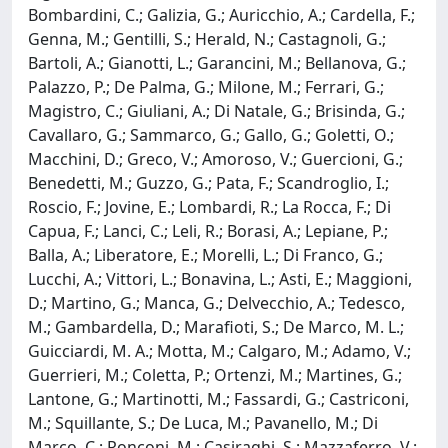
Bombardini, C.; Galizia, G.; Auricchio, A.; Cardella, F.;
Genna, M.; Gentilli, S.; Herald, N.; Castagnoli, G.;
Bartoli, A.; Gianotti, L.; Garancini, M.; Bellanova, G.;
Palazzo, P.; De Palma, G.; Milone, M.; Ferrari, G.;
Magistro, C.; Giuliani, A.; Di Natale, G.; Brisinda, G.;
Cavallaro, G.; Sammarco, G.; Gallo, G.; Goletti, O.;
Macchini, D.; Greco, V.; Amoroso, V.; Guercioni, G.;
Benedetti, M.; Guzzo, G.; Pata, F.; Scandroglio, I.;
Roscio, F.; Jovine, E.; Lombardi, R.; La Rocca, F.; Di
Capua, F.; Lanci, C.; Leli, R.; Borasi, A.; Lepiane, P.;
Balla, A.; Liberatore, E.; Morelli, L.; Di Franco, G.;
Lucchi, A.; Vittori, L.; Bonavina, L.; Asti, E.; Maggioni,
D.; Martino, G.; Manca, G.; Delvecchio, A.; Tedesco,
M.; Gambardella, D.; Marafioti, S.; De Marco, M. L.;
Guicciardi, M. A.; Motta, M.; Calgaro, M.; Adamo, V.;
Guerrieri, M.; Coletta, P.; Ortenzi, M.; Martines, G.;
Lantone, G.; Martinotti, M.; Fassardi, G.; Castriconi,
M.; Squillante, S.; De Luca, M.; Pavanello, M.; Di
Marco, C.; Ronconi, M.; Casiraghi, S.; Mazzaferro, V.;