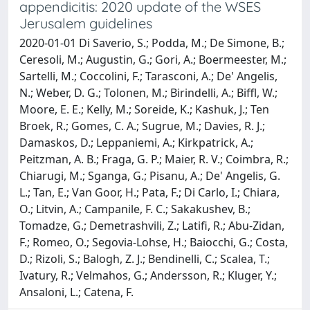
appendicitis: 2020 update of the WSES
Jerusalem guidelines
2020-01-01 Di Saverio, S.; Podda, M.; De Simone, B.;
Ceresoli, M.; Augustin, G.; Gori, A.; Boermeester, M.;
Sartelli, M.; Coccolini, F.; Tarasconi, A.; De' Angelis,
N.; Weber, D. G.; Tolonen, M.; Birindelli, A.; Biffl, W.;
Moore, E. E.; Kelly, M.; Soreide, K.; Kashuk, J.; Ten
Broek, R.; Gomes, C. A.; Sugrue, M.; Davies, R. J.;
Damaskos, D.; Leppaniemi, A.; Kirkpatrick, A.;
Peitzman, A. B.; Fraga, G. P.; Maier, R. V.; Coimbra, R.;
Chiarugi, M.; Sganga, G.; Pisanu, A.; De' Angelis, G.
L.; Tan, E.; Van Goor, H.; Pata, F.; Di Carlo, I.; Chiara,
O.; Litvin, A.; Campanile, F. C.; Sakakushev, B.;
Tomadze, G.; Demetrashvili, Z.; Latifi, R.; Abu-Zidan,
F.; Romeo, O.; Segovia-Lohse, H.; Baiocchi, G.; Costa,
D.; Rizoli, S.; Balogh, Z. J.; Bendinelli, C.; Scalea, T.;
Ivatury, R.; Velmahos, G.; Andersson, R.; Kluger, Y.;
Ansaloni, L.; Catena, F.