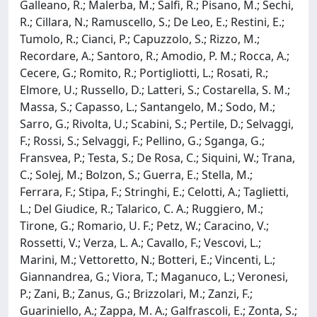
Galleano, R.; Malerba, M.; Salfi, R.; Pisano, M.; Sechi,
R.; Cillara, N.; Ramuscello, S.; De Leo, E.; Restini, E.;
Tumolo, R.; Cianci, P.; Capuzzolo, S.; Rizzo, M.;
Recordare, A.; Santoro, R.; Amodio, P. M.; Rocca, A.;
Cecere, G.; Romito, R.; Portigliotti, L.; Rosati, R.;
Elmore, U.; Russello, D.; Latteri, S.; Costarella, S. M.;
Massa, S.; Capasso, L.; Santangelo, M.; Sodo, M.;
Sarro, G.; Rivolta, U.; Scabini, S.; Pertile, D.; Selvaggi,
F.; Rossi, S.; Selvaggi, F.; Pellino, G.; Sganga, G.;
Fransvea, P.; Testa, S.; De Rosa, C.; Siquini, W.; Trana,
C.; Solej, M.; Bolzon, S.; Guerra, E.; Stella, M.;
Ferrara, F.; Stipa, F.; Stringhi, E.; Celotti, A.; Taglietti,
L.; Del Giudice, R.; Talarico, C. A.; Ruggiero, M.;
Tirone, G.; Romario, U. F.; Petz, W.; Caracino, V.;
Rossetti, V.; Verza, L. A.; Cavallo, F.; Vescovi, L.;
Marini, M.; Vettoretto, N.; Botteri, E.; Vincenti, L.;
Giannandrea, G.; Viora, T.; Maganuco, L.; Veronesi,
P.; Zani, B.; Zanus, G.; Brizzolari, M.; Zanzi, F.;
Guariniello, A.; Zappa, M. A.; Galfrascoli, E.; Zonta, S.;