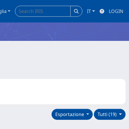
glia
IT
LOGIN
Esportazione
Tutti (19)