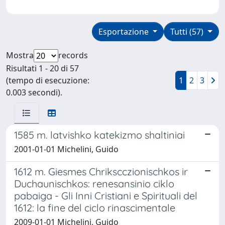
Esportazione
Tutti (57)
Mostra
records
Risultati 1 - 20 di 57
(tempo di esecuzione:
1
2
3
0.003 secondi).
1585 m. latvishko katekizmo shaltiniai
2001-01-01 Michelini, Guido
1612 m. Giesmes Chrikscczionischkos ir
Duchaunischkos: renesansinio ciklo
pabaiga - Gli Inni Cristiani e Spirituali del
1612: la fine del ciclo rinascimentale
2009-01-01 Michelini, Guido