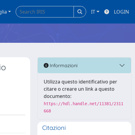
glia
IT
LOGIN
io
Informazioni
Utilizza questo identificativo per
citare o creare un link a questo
documento:
https://hdl.handle.net/11381/2311
668
Citazioni