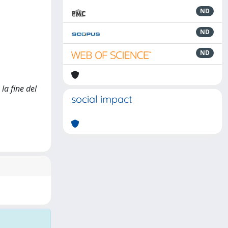
ND
ND
ND
la fine del
social impact