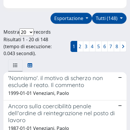
Esportazione
Tutti (148)
Mostra
records
Risultati 1 - 20 di 148
(tempo di esecuzione:
1
2
3
4
5
6
7
8
0.043 secondi).
'Nonnismo'. il motivo di scherzo non
esclude il reato. Il commento
1999-01-01 Veneziani, Paolo
Ancora sulla coercibilità penale
dell'ordine di reintegrazione nel posto di
lavoro
1987-01-01 Veneziani, Paolo