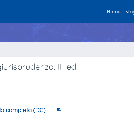
Home
Sfo
urisprudenza. III ed.
a completa (DC)