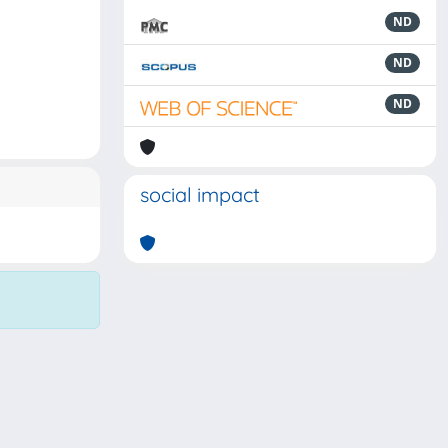
ND
ND
ND
social impact