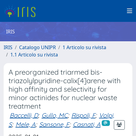
IRIS
IRIS
Catalogo UNIPR
1 Articolo su rivista
1.1 Articolo su rivista
A preorganized triarmed bis-
triazolylpyridine-calix[4]arene with
high affinity and selectivity for
minor actinides for nuclear waste
treatment
Baccelli, D
;
Gullo, MC
;
Rispoli, F
;
Volpi,
S
;
Mele, A
;
Sansone, F
;
Casnati, A