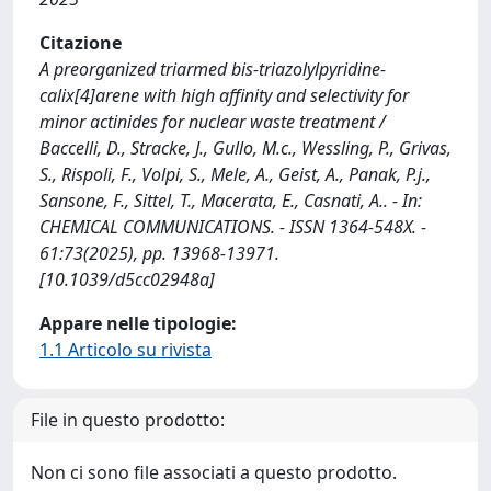
Citazione
A preorganized triarmed bis-triazolylpyridine-
calix[4]arene with high affinity and selectivity for
minor actinides for nuclear waste treatment /
Baccelli, D., Stracke, J., Gullo, M.c., Wessling, P., Grivas,
S., Rispoli, F., Volpi, S., Mele, A., Geist, A., Panak, P.j.,
Sansone, F., Sittel, T., Macerata, E., Casnati, A.. - In:
CHEMICAL COMMUNICATIONS. - ISSN 1364-548X. -
61:73(2025), pp. 13968-13971.
[10.1039/d5cc02948a]
Appare nelle tipologie:
1.1 Articolo su rivista
File in questo prodotto:
Non ci sono file associati a questo prodotto.