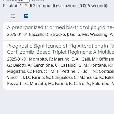
Risultati 1 - 2 di 2 (tempo di esecuzione: 0.006 secondi).
A preorganized triarmed bis-triazolylpyridine-
2025-01-01 Baccelli, D; Stracke, J; Gullo, Mc; Wessling, P; G
Prognostic Significance of +1q Alterations 
Carfilzomib-Based Triplet Regimens: A Multice
2025-01-01 Morabito, F.; Martino, E. A.; Galli, M.; Offidani
G.; Belotti, A.; Cerchione, C.; Casaluci, G. M.; Fontana, R.;
Magistris, C.; Petrucci, M. T.; Pettine, L.; Bolli, N.; Contice
Vincelli, I. D.; Farina, G.; Cangialosi, C.; Mancuso, K.; Falc
Pezzatti, S.; Marcatti, M.; Farina, F.; Cafro, A.; Palumbo, M