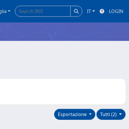
glia
IT
LOGIN
Esportazione
Tutti (2)