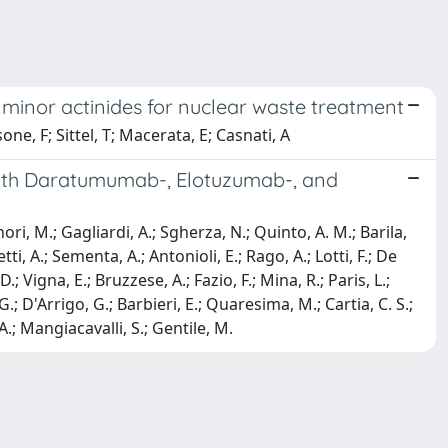
or minor actinides for nuclear waste treatment
sone, F; Sittel, T; Macerata, E; Casnati, A
 With Daratumumab-, Elotuzumab-, and
nori, M.; Gagliardi, A.; Sgherza, N.; Quinto, A. M.; Barila,
ti, A.; Sementa, A.; Antonioli, E.; Rago, A.; Lotti, F.; De
.; Vigna, E.; Bruzzese, A.; Fazio, F.; Mina, R.; Paris, L.;
 G.; D'Arrigo, G.; Barbieri, E.; Quaresima, M.; Cartia, C. S.;
 A.; Mangiacavalli, S.; Gentile, M.