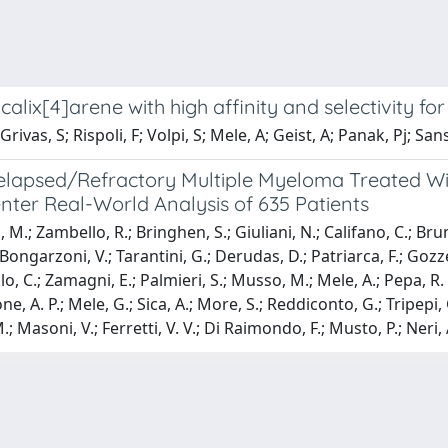
calix[4]arene with high affinity and selectivity f
rivas, S; Rispoli, F; Volpi, S; Mele, A; Geist, A; Panak, Pj; San
in Relapsed/Refractory Multiple Myeloma Treated
nter Real-World Analysis of 635 Patients
, M.; Zambello, R.; Bringhen, S.; Giuliani, N.; Califano, C.; Bru
 Bongarzoni, V.; Tarantini, G.; Derudas, D.; Patriarca, F.; Gozzet
llo, C.; Zamagni, E.; Palmieri, S.; Musso, M.; Mele, A.; Pepa, R. D
one, A. P.; Mele, G.; Sica, A.; More, S.; Reddiconto, G.; Tripepi,
.; Masoni, V.; Ferretti, V. V.; Di Raimondo, F.; Musto, P.; Neri,