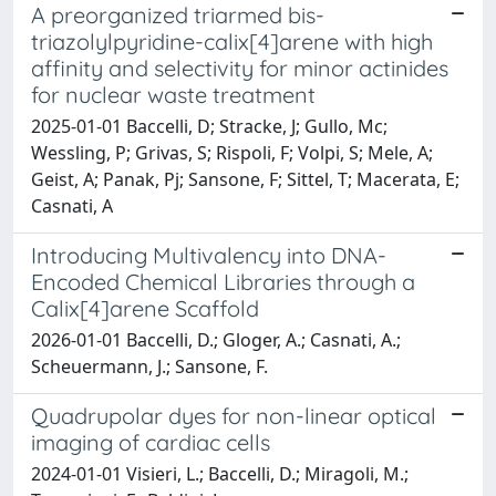
A preorganized triarmed bis-
triazolylpyridine-calix[4]arene with high
affinity and selectivity for minor actinides
for nuclear waste treatment
2025-01-01 Baccelli, D; Stracke, J; Gullo, Mc;
Wessling, P; Grivas, S; Rispoli, F; Volpi, S; Mele, A;
Geist, A; Panak, Pj; Sansone, F; Sittel, T; Macerata, E;
Casnati, A
Introducing Multivalency into DNA-
Encoded Chemical Libraries through a
Calix[4]arene Scaffold
2026-01-01 Baccelli, D.; Gloger, A.; Casnati, A.;
Scheuermann, J.; Sansone, F.
Quadrupolar dyes for non-linear optical
imaging of cardiac cells
2024-01-01 Visieri, L.; Baccelli, D.; Miragoli, M.;