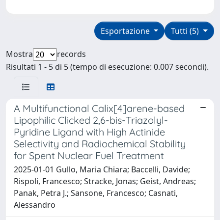
Esportazione
Tutti (5)
Mostra
records
Risultati 1 - 5 di 5 (tempo di esecuzione: 0.007 secondi).
A Multifunctional Calix[4]arene-based
Lipophilic Clicked 2,6-bis-Triazolyl-
Pyridine Ligand with High Actinide
Selectivity and Radiochemical Stability
for Spent Nuclear Fuel Treatment
2025-01-01 Gullo, Maria Chiara; Baccelli, Davide;
Rispoli, Francesco; Stracke, Jonas; Geist, Andreas;
Panak, Petra J.; Sansone, Francesco; Casnati,
Alessandro