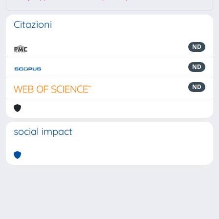
Citazioni
ND
ND
ND
social impact
Powered by
IRIS
-
about IRIS
-