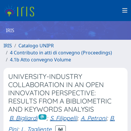
IRIS
IRIS
Catalogo UNIPR
4 Contributo in atti di convegno (Proceedings)
4.1b Atto convegno Volume
UNIVERSITY-INDUSTRY
COLLABORATION IN AN OPEN
INNOVATION PERSPECTIVE:
RESULTS FROM A BIBLIOMETRIC
AND KEYWORDS ANALYSIS
B. Bigliardi
;
S. Filippelli
;
A. Petroni
;
B.
Pini
;
L. Tagliente