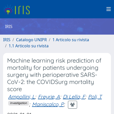
IRIS
IRIS
Catalogo UNIPR
1 Articolo su rivista
1.1 Articolo su rivista
Machine learning risk prediction of
mortality for patients undergoing
surgery with perioperative SARS-
CoV-2: the COVIDSurg mortality
score
Ampollini, L
;
Freyrie, A
;
Di Lella, F
;
Poli, T
;
Maniscalco, P
;
Investigation