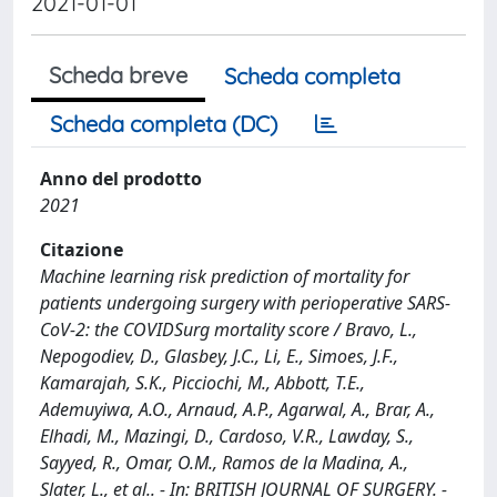
2021-01-01
Scheda breve
Scheda completa
Scheda completa (DC)
Anno del prodotto
2021
Citazione
Machine learning risk prediction of mortality for
patients undergoing surgery with perioperative SARS-
CoV-2: the COVIDSurg mortality score / Bravo, L.,
Nepogodiev, D., Glasbey, J.C., Li, E., Simoes, J.F.,
Kamarajah, S.K., Picciochi, M., Abbott, T.E.,
Ademuyiwa, A.O., Arnaud, A.P., Agarwal, A., Brar, A.,
Elhadi, M., Mazingi, D., Cardoso, V.R., Lawday, S.,
Sayyed, R., Omar, O.M., Ramos de la Madina, A.,
Slater, L., et al.. - In: BRITISH JOURNAL OF SURGERY. -