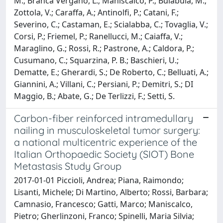
M.; Branca Vergano, L.; Maniscalco, P.; Bulabula, M.;
Zottola, V.; Caraffa, A.; Antinolfi, P.; Catani, F.;
Severino, C.; Castaman, E.; Scialabba, C.; Tovaglia, V.;
Corsi, P.; Friemel, P.; Ranellucci, M.; Caiaffa, V.;
Maraglino, G.; Rossi, R.; Pastrone, A.; Caldora, P.;
Cusumano, C.; Squarzina, P. B.; Baschieri, U.;
Dematte, E.; Gherardi, S.; De Roberto, C.; Belluati, A.;
Giannini, A.; Villani, C.; Persiani, P.; Demitri, S.; DI
Maggio, B.; Abate, G.; De Terlizzi, F.; Setti, S.
Carbon-fiber reinforced intramedullary
nailing in musculoskeletal tumor surgery:
a national multicentric experience of the
Italian Orthopaedic Society (SIOT) Bone
Metastasis Study Group
2017-01-01 Piccioli, Andrea; Piana, Raimondo;
Lisanti, Michele; Di Martino, Alberto; Rossi, Barbara;
Camnasio, Francesco; Gatti, Marco; Maniscalco,
Pietro; Gherlinzoni, Franco; Spinelli, Maria Silvia;