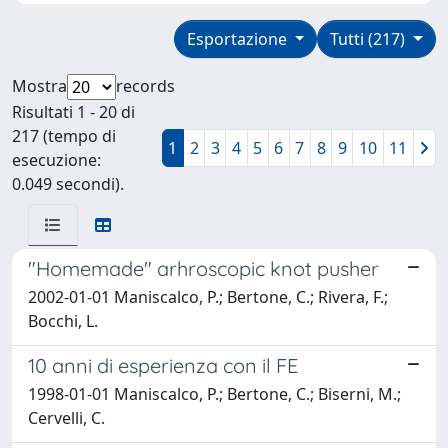
Esportazione
Tutti (217)
Mostra
records
Risultati 1 - 20 di
217 (tempo di
1
2
3
4
5
6
7
8
9
10
11
esecuzione:
0.049 secondi).
"Homemade" arhroscopic knot pusher
2002-01-01 Maniscalco, P.; Bertone, C.; Rivera, F.;
Bocchi, L.
10 anni di esperienza con il FE
1998-01-01 Maniscalco, P.; Bertone, C.; Biserni, M.;
Cervelli, C.