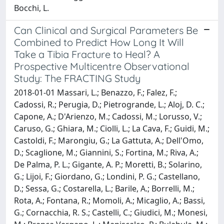
Bocchi, L.
Can Clinical and Surgical Parameters Be
Combined to Predict How Long It Will
Take a Tibia Fracture to Heal? A
Prospective Multicentre Observational
Study: The FRACTING Study
2018-01-01 Massari, L.; Benazzo, F.; Falez, F.;
Cadossi, R.; Perugia, D.; Pietrogrande, L.; Aloj, D. C.;
Capone, A.; D'Arienzo, M.; Cadossi, M.; Lorusso, V.;
Caruso, G.; Ghiara, M.; Ciolli, L.; La Cava, F.; Guidi, M.;
Castoldi, F.; Marongiu, G.; La Gattuta, A.; Dell'Omo,
D.; Scaglione, M.; Giannini, S.; Fortina, M.; Riva, A.;
De Palma, P. L.; Gigante, A. P.; Moretti, B.; Solarino,
G.; Lijoi, F.; Giordano, G.; Londini, P. G.; Castellano,
D.; Sessa, G.; Costarella, L.; Barile, A.; Borrelli, M.;
Rota, A.; Fontana, R.; Momoli, A.; Micaglio, A.; Bassi,
G.; Cornacchia, R. S.; Castelli, C.; Giudici, M.; Monesi,