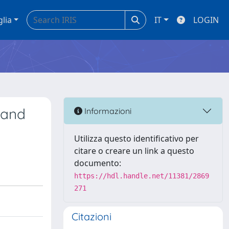
glia
IT
LOGIN
 and
Informazioni
Utilizza questo identificativo per
citare o creare un link a questo
documento:
https://hdl.handle.net/11381/2869
271
Citazioni