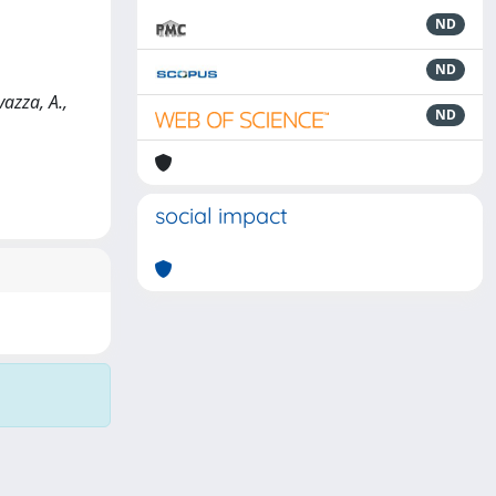
ND
ND
vazza, A.,
ND
social impact