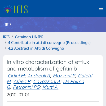
IRIS
IRIS
Catalogo UNIPR
4 Contributo in atti di convegno (Proceedings)
4.2 Abstract in Atti di Convegno
In vitro characterization of efflux
and metabolism of gefitinib
Cirlini M
;
Andreoli R
;
Mozzoni P
;
Galetti
M
;
Alfieri R
;
Cavazzoni A
;
De Palma
G
;
Petronini PG
;
Mutti A.
2010-01-01