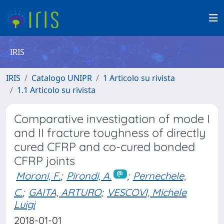
IRIS
IRIS
Catalogo UNIPR
1 Articolo su rivista
1.1 Articolo su rivista
Comparative investigation of mode I
and II fracture toughness of directly
cured CFRP and co-cured bonded
CFRP joints
Moroni, F.
;
Pirondi, A.
;
Pernechele,
C.
;
GAITA, ARTURO
;
VESCOVI, Michele
Luigi
2018-01-01