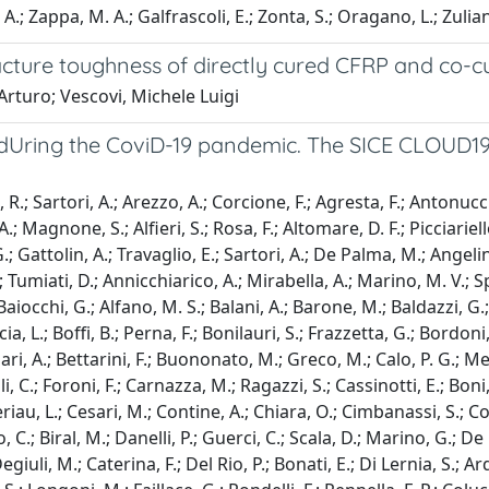
, A.; Zappa, M. A.; Galfrascoli, E.; Zonta, S.; Oragano, L.; Zulian
racture toughness of directly cured CFRP and co-
 Arturo; Vescovi, Michele Luigi
dUring the CoviD-19 pandemic. The SICE CLOUD19 S
, R.; Sartori, A.; Arezzo, A.; Corcione, F.; Agresta, F.; Antonu
A.; Magnone, S.; Alfieri, S.; Rosa, F.; Altomare, D. F.; Picciariell
ttolin, A.; Travaglio, E.; Sartori, A.; De Palma, M.; Angelini, 
 Tumiati, D.; Annicchiarico, A.; Mirabella, A.; Marino, M. V.; Sp
aiocchi, G.; Alfano, M. S.; Balani, A.; Barone, M.; Baldazzi, G.; C
cia, L.; Boffi, B.; Perna, F.; Bonilauri, S.; Frazzetta, G.; Bordoni
Bufalari, A.; Bettarini, F.; Buononato, M.; Greco, M.; Calo, P. G.; 
li, C.; Foroni, F.; Carnazza, M.; Ragazzi, S.; Cassinotti, E.; Bon
riau, L.; Cesari, M.; Contine, A.; Chiara, O.; Cimbanassi, S.; Coco
io, C.; Biral, M.; Danelli, P.; Guerci, C.; Scala, D.; Marino, G.; 
uli, M.; Caterina, F.; Del Rio, P.; Bonati, E.; Di Lernia, S.; Ard