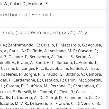
i, W.; Chiari, D.; Molinari, E.
cured bonded CFRP joints
tudy (Updates in Surgery, (2021), 73, 2,
cci, A.; Zanframundo, C.; Cavallo, F.; Mazzarolo, G.; Agrusa,
o, A.; Parisi, A.; Di Cintio, A.; Amisano, M. F.; Cravero, F.;
P.; Galante, F.; Benevento, A.; Rausei, S.; Serao, A.;
inelli, A.; Braun, A.; Santi, H. T.; Romano, L.; Antoniutti,
assini, D.; Canger, R. C. B.; Zabbialini, G.; Belli, A.; Izzo,
, P.; Fleres, F.; Borghi, F.; Giraudo, G.; Bottino, V.; Canfora,
Medas, F.; Cardamone, E.; Castaldo, P.; Carlini, M.; Spoletini,
i, L.; Catena, F.; Giuffrida, M.; Perrone, G.; Ccotsoglou, C.;
zza, E.; Berselli, M.; Fantini, C.; Costi, R.; Casali, L.;
De Carlis, L.; Lauterio, A.; De Giorgi, D.; Sciannamea, G.; De
izzone, M. V. R.; Di Saverio, S.; Franchi, C.; Di Venere, B.;