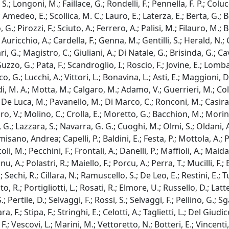
.; Longoni, M.; Faillace, G.; Rondelli, F.; Pennella, F. P.; Colucci
medeo, E.; Scollica, M. C.; Lauro, E.; Laterza, E.; Berta, G.; B
io, G.; Pirozzi, F.; Sciuto, A.; Ferrero, A.; Palisi, M.; Filauro, M
Auricchio, A.; Cardella, F.; Genna, M.; Gentilli, S.; Herald, N.; 
i, G.; Magistro, C.; Giuliani, A.; Di Natale, G.; Brisinda, G.; C
o, G.; Pata, F.; Scandroglio, I.; Roscio, F.; Jovine, E.; Lombardi
anco, G.; Lucchi, A.; Vittori, L.; Bonavina, L.; Asti, E.; Maggion
, M. A.; Motta, M.; Calgaro, M.; Adamo, V.; Guerrieri, M.; Cole
; De Luca, M.; Pavanello, M.; Di Marco, C.; Ronconi, M.; Casirag
raro, V.; Molino, C.; Crolla, E.; Moretto, G.; Bacchion, M.; Mori
, G.; Lazzara, S.; Navarra, G. G.; Cuoghi, M.; Olmi, S.; Oldani, 
ormisano, Andrea; Capelli, P.; Baldini, E.; Festa, P.; Mottola, A.;
li, M.; Pecchini, F.; Frontali, A.; Danelli, P.; Maffioli, A.; Maid
nu, A.; Polastri, R.; Maiello, F.; Porcu, A.; Perra, T.; Mucilli, F.
 Sechi, R.; Cillara, N.; Ramuscello, S.; De Leo, E.; Restini, E.;
 R.; Portigliotti, L.; Rosati, R.; Elmore, U.; Russello, D.; Latte
 Pertile, D.; Selvaggi, F.; Rossi, S.; Selvaggi, F.; Pellino, G.; S
ra, F.; Stipa, F.; Stringhi, E.; Celotti, A.; Taglietti, L.; Del Giu
o, F.; Vescovi, L.; Marini, M.; Vettoretto, N.; Botteri, E.; Vince