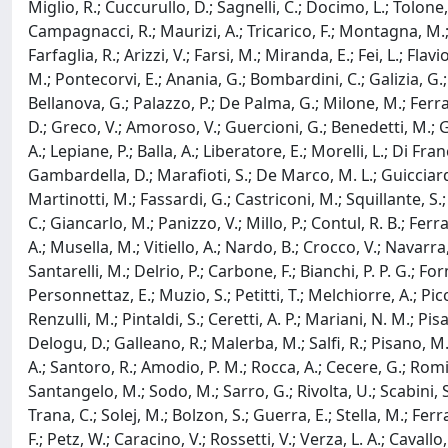
Miglio, R.; Cuccurullo, D.; Sagnelli, C.; Docimo, L.; Tolone, S
Campagnacci, R.; Maurizi, A.; Tricarico, F.; Montagna, M.; A
Farfaglia, R.; Arizzi, V.; Farsi, M.; Miranda, E.; Fei, L.; Flav
M.; Pontecorvi, E.; Anania, G.; Bombardini, C.; Galizia, G.; 
Bellanova, G.; Palazzo, P.; De Palma, G.; Milone, M.; Ferrar
D.; Greco, V.; Amoroso, V.; Guercioni, G.; Benedetti, M.; Guzz
A.; Lepiane, P.; Balla, A.; Liberatore, E.; Morelli, L.; Di Fr
Gambardella, D.; Marafioti, S.; De Marco, M. L.; Guicciardi
Martinotti, M.; Fassardi, G.; Castriconi, M.; Squillante, S.
C.; Giancarlo, M.; Panizzo, V.; Millo, P.; Contul, R. B.; Fer
A.; Musella, M.; Vitiello, A.; Nardo, B.; Crocco, V.; Navarra
Santarelli, M.; Delrio, P.; Carbone, F.; Bianchi, P. P. G.; F
Personnettaz, E.; Muzio, S.; Petitti, T.; Melchiorre, A.; Picco
Renzulli, M.; Pintaldi, S.; Ceretti, A. P.; Mariani, N. M.; Pisa
Delogu, D.; Galleano, R.; Malerba, M.; Salfi, R.; Pisano, M.;
A.; Santoro, R.; Amodio, P. M.; Rocca, A.; Cecere, G.; Romito,
Santangelo, M.; Sodo, M.; Sarro, G.; Rivolta, U.; Scabini, S.;
Trana, C.; Solej, M.; Bolzon, S.; Guerra, E.; Stella, M.; Ferra
F.; Petz, W.; Caracino, V.; Rossetti, V.; Verza, L. A.; Cavall