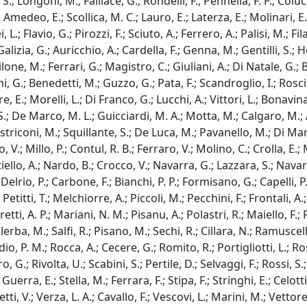
.; Longoni, M.; Faillace, G.; Rondelli, F.; Pennella, F. P.; Colucci
medeo, E.; Scollica, M. C.; Lauro, E.; Laterza, E.; Molinari, E.
i, L.; Flavio, G.; Pirozzi, F.; Sciuto, A.; Ferrero, A.; Palisi, M.; 
zia, G.; Auricchio, A.; Cardella, F.; Genna, M.; Gentilli, S.; Her
one, M.; Ferrari, G.; Magistro, C.; Giuliani, A.; Di Natale, G.;
 G.; Benedetti, M.; Guzzo, G.; Pata, F.; Scandroglio, I.; Roscio,
tore, E.; Morelli, L.; Di Franco, G.; Lucchi, A.; Vittori, L.; Bonav
; De Marco, M. L.; Guicciardi, M. A.; Motta, M.; Calgaro, M.; A
striconi, M.; Squillante, S.; De Luca, M.; Pavanello, M.; Di Ma
 V.; Millo, P.; Contul, R. B.; Ferraro, V.; Molino, C.; Crolla, E.
ello, A.; Nardo, B.; Crocco, V.; Navarra, G.; Lazzara, S.; Navarr
elrio, P.; Carbone, F.; Bianchi, P. P.; Formisano, G.; Capelli, P.
etitti, T.; Melchiorre, A.; Piccoli, M.; Pecchini, F.; Frontali, A.
retti, A. P.; Mariani, N. M.; Pisanu, A.; Polastri, R.; Maiello, F.; 
ba, M.; Salfi, R.; Pisano, M.; Sechi, R.; Cillara, N.; Ramuscello,
 P. M.; Rocca, A.; Cecere, G.; Romito, R.; Portigliotti, L.; Rosat
.; Rivolta, U.; Scabini, S.; Pertile, D.; Selvaggi, F.; Rossi, S.;
Guerra, E.; Stella, M.; Ferrara, F.; Stipa, F.; Stringhi, E.; Celotti
ti, V.; Verza, L. A.; Cavallo, F.; Vescovi, L.; Marini, M.; Vettore