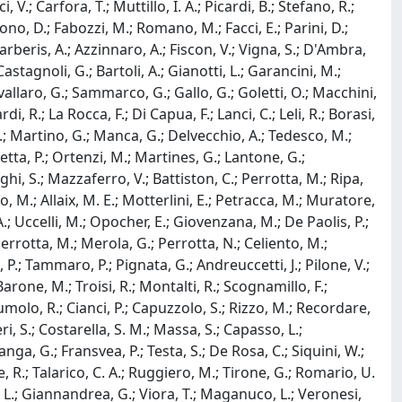
, V.; Carfora, T.; Muttillo, I. A.; Picardi, B.; Stefano, R.;
ono, D.; Fabozzi, M.; Romano, M.; Facci, E.; Parini, D.;
.; Barberis, A.; Azzinnaro, A.; Fiscon, V.; Vigna, S.; D'Ambra,
Castagnoli, G.; Bartoli, A.; Gianotti, L.; Garancini, M.;
avallaro, G.; Sammarco, G.; Gallo, G.; Goletti, O.; Macchini,
, R.; La Rocca, F.; Di Capua, F.; Lanci, C.; Leli, R.; Borasi,
i, D.; Martino, G.; Manca, G.; Delvecchio, A.; Tedesco, M.;
tta, P.; Ortenzi, M.; Martines, G.; Lantone, G.;
hi, S.; Mazzaferro, V.; Battiston, C.; Perrotta, M.; Ripa,
no, M.; Allaix, M. E.; Motterlini, E.; Petracca, M.; Muratore,
A.; Uccelli, M.; Opocher, E.; Giovenzana, M.; De Paolis, P.;
 Perrotta, M.; Merola, G.; Perrotta, N.; Celiento, M.;
a, P.; Tammaro, P.; Pignata, G.; Andreuccetti, J.; Pilone, V.;
; Barone, M.; Troisi, R.; Montalti, R.; Scognamillo, F.;
 Tumolo, R.; Cianci, P.; Capuzzolo, S.; Rizzo, M.; Recordare,
ri, S.; Costarella, S. M.; Massa, S.; Capasso, L.;
ganga, G.; Fransvea, P.; Testa, S.; De Rosa, C.; Siquini, W.;
dice, R.; Talarico, C. A.; Ruggiero, M.; Tirone, G.; Romario, U.
nti, L.; Giannandrea, G.; Viora, T.; Maganuco, L.; Veronesi,