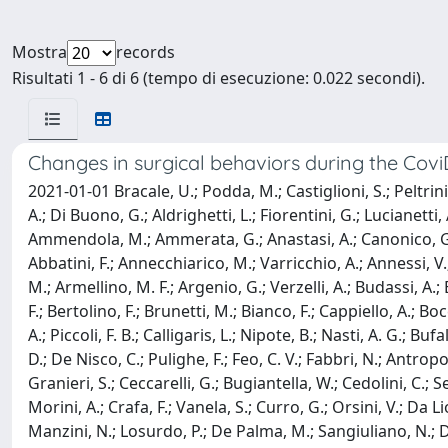
Mostra
records
Risultati 1 - 6 di 6 (tempo di esecuzione: 0.022 secondi).
Changes in surgical behaviors during the Co
2021-01-01 Bracale, U.; Podda, M.; Castiglioni, S.; Peltrini
A.; Di Buono, G.; Aldrighetti, L.; Fiorentini, G.; Lucianetti, 
Ammendola, M.; Ammerata, G.; Anastasi, A.; Canonico, G.; Ga
Abbatini, F.; Annecchiarico, M.; Varricchio, A.; Annessi, V.;
M.; Armellino, M. F.; Argenio, G.; Verzelli, A.; Budassi, A.; B
F.; Bertolino, F.; Brunetti, M.; Bianco, F.; Cappiello, A.; Boc
A.; Piccoli, F. B.; Calligaris, L.; Nipote, B.; Nasti, A. G.; 
D.; De Nisco, C.; Pulighe, F.; Feo, C. V.; Fabbri, N.; Antropo
Granieri, S.; Ceccarelli, G.; Bugiantella, W.; Cedolini, C.; Se
Morini, A.; Crafa, F.; Vanela, S.; Curro, G.; Orsini, V.; Da L
Manzini, N.; Losurdo, P.; De Palma, M.; Sangiuliano, N.; Degi