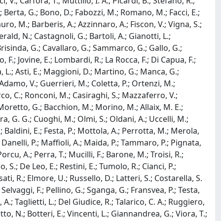
, V.; Carfora, T.; Muttillo, I. A.; Picardi, B.; Stefano, R.;
; Berta, G.; Bono, D.; Fabozzi, M.; Romano, M.; Facci, E.;
Filauro, M.; Barberis, A.; Azzinnaro, A.; Fiscon, V.; Vigna, S.;
ald, N.; Castagnoli, G.; Bartoli, A.; Gianotti, L.;
 Brisinda, G.; Cavallaro, G.; Sammarco, G.; Gallo, G.;
 F.; Jovine, E.; Lombardi, R.; La Rocca, F.; Di Capua, F.;
ina, L.; Asti, E.; Maggioni, D.; Martino, G.; Manca, G.;
damo, V.; Guerrieri, M.; Coletta, P.; Ortenzi, M.;
rco, C.; Ronconi, M.; Casiraghi, S.; Mazzaferro, V.;
; Moretto, G.; Bacchion, M.; Morino, M.; Allaix, M. E.;
a, G. G.; Cuoghi, M.; Olmi, S.; Oldani, A.; Uccelli, M.;
; Baldini, E.; Festa, P.; Mottola, A.; Perrotta, M.; Merola,
; Danelli, P.; Maffioli, A.; Maida, P.; Tammaro, P.; Pignata,
Porcu, A.; Perra, T.; Mucilli, F.; Barone, M.; Troisi, R.;
 S.; De Leo, E.; Restini, E.; Tumolo, R.; Cianci, P.;
i, R.; Elmore, U.; Russello, D.; Latteri, S.; Costarella, S.
 Selvaggi, F.; Pellino, G.; Sganga, G.; Fransvea, P.; Testa,
, A.; Taglietti, L.; Del Giudice, R.; Talarico, C. A.; Ruggiero,
tto, N.; Botteri, E.; Vincenti, L.; Giannandrea, G.; Viora, T.;