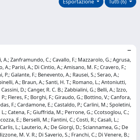
Esportazione
Tutti (6)
cci, A.; Zanframundo, C.; Cavallo, F.; Mazzarolo, G.; Agrusa,
o, A.; Parisi, A.; Di Cintio, A.; Amisano, M. F.; Cravero, F.;
P.; Galante, F.; Benevento, A.; Rausei, S.; Serao, A.;
inelli, A.; Braun, A.; Santi, H. T.; Romano, L.; Antoniutti,
assini, D.; Canger, R. C. B.; Zabbialini, G.; Belli, A.; Izzo,
, P.; Fleres, F.; Borghi, F.; Giraudo, G.; Bottino, V.; Canfora,
Medas, F.; Cardamone, E.; Castaldo, P.; Carlini, M.; Spoletini,
i, L.; Catena, F.; Giuffrida, M.; Perrone, G.; Ccotsoglou, C.;
zza, E.; Berselli, M.; Fantini, C.; Costi, R.; Casali, L.;
De Carlis, L.; Lauterio, A.; De Giorgi, D.; Sciannamea, G.; De
izzone, M. V. R.; Di Saverio, S.; Franchi, C.; Di Venere, B.;