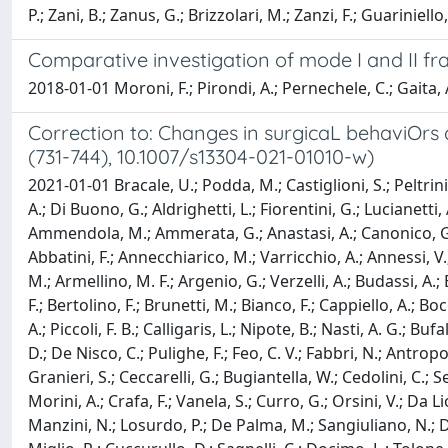
P.; Zani, B.; Zanus, G.; Brizzolari, M.; Zanzi, F.; Guariniello
Comparative investigation of mode I and II f
2018-01-01 Moroni, F.; Pirondi, A.; Pernechele, C.; Gaita,
Correction to: Changes in surgicaL behaviOrs 
(731-744), 10.1007/s13304-021-01010-w)
2021-01-01 Bracale, U.; Podda, M.; Castiglioni, S.; Peltrini
A.; Di Buono, G.; Aldrighetti, L.; Fiorentini, G.; Lucianetti, 
Ammendola, M.; Ammerata, G.; Anastasi, A.; Canonico, G.; Ga
Abbatini, F.; Annecchiarico, M.; Varricchio, A.; Annessi, V.;
M.; Armellino, M. F.; Argenio, G.; Verzelli, A.; Budassi, A.; B
F.; Bertolino, F.; Brunetti, M.; Bianco, F.; Cappiello, A.; Boc
A.; Piccoli, F. B.; Calligaris, L.; Nipote, B.; Nasti, A. G.; 
D.; De Nisco, C.; Pulighe, F.; Feo, C. V.; Fabbri, N.; Antropo
Granieri, S.; Ceccarelli, G.; Bugiantella, W.; Cedolini, C.; Se
Morini, A.; Crafa, F.; Vanela, S.; Curro, G.; Orsini, V.; Da L
Manzini, N.; Losurdo, P.; De Palma, M.; Sangiuliano, N.; Degi