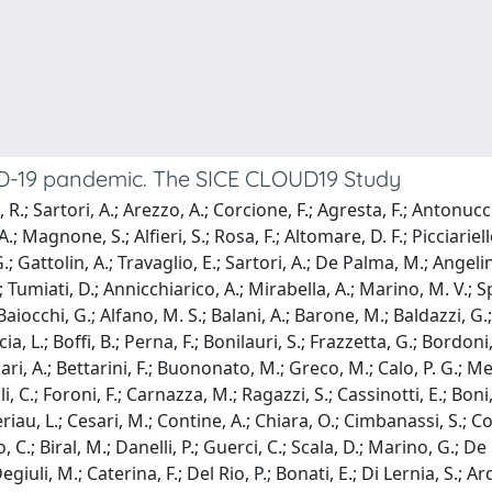
viD-19 pandemic. The SICE CLOUD19 Study
, R.; Sartori, A.; Arezzo, A.; Corcione, F.; Agresta, F.; Antonu
A.; Magnone, S.; Alfieri, S.; Rosa, F.; Altomare, D. F.; Picciariell
ttolin, A.; Travaglio, E.; Sartori, A.; De Palma, M.; Angelini, 
 Tumiati, D.; Annicchiarico, A.; Mirabella, A.; Marino, M. V.; Sp
aiocchi, G.; Alfano, M. S.; Balani, A.; Barone, M.; Baldazzi, G.; C
cia, L.; Boffi, B.; Perna, F.; Bonilauri, S.; Frazzetta, G.; Bordoni
Bufalari, A.; Bettarini, F.; Buononato, M.; Greco, M.; Calo, P. G.; 
li, C.; Foroni, F.; Carnazza, M.; Ragazzi, S.; Cassinotti, E.; Bon
riau, L.; Cesari, M.; Contine, A.; Chiara, O.; Cimbanassi, S.; Coco
io, C.; Biral, M.; Danelli, P.; Guerci, C.; Scala, D.; Marino, G.; 
uli, M.; Caterina, F.; Del Rio, P.; Bonati, E.; Di Lernia, S.; Ard