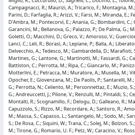
Miglio, R.; Cuccurullo, D.; Sagnelli, C.; Docimo, L.; Tolone, S
Campagnacci, R.; Maurizi, A.; Tricarico, F.; Montagna, M.; A
Parini, D.; Farfaglia, R.; Arizzi, V.; Farsi, M.; Miranda, E.; Fe
D'Ambra, M.; Pontecorvi, E.; Anania, G.; Bombardini, C.; Gali
Garancini, M.; Bellanova, G.; Palazzo, P.; De Palma, G.; Mil
Goletti, O.; Macchini, D.; Greco, V.; Amoroso, V.; Guercioni,
Lanci, C.; Leli, R.; Borasi, A.; Lepiane, P.; Balla, A.; Libera
Delvecchio, A.; Tedesco, M.; Gambardella, D.; Marafioti, S.
Martines, G.; Lantone, G.; Martinotti, M.; Fassardi, G.; Ca
Battiston, C.; Perrotta, M.; Ripa, C.; Giancarlo, M.; Panizzo,
Motterlini, E.; Petracca, M.; Muratore, A.; Musella, M.; Viti
Opocher, E.; Giovenzana, M.; De Paolis, P.; Santarelli, M.; D
G.; Perrotta, N.; Celiento, M.; Personnettaz, E.; Muzio, S.; P
G.; Andreuccetti, J.; Pilone, V.; Renzulli, M.; Pintaldi, S.; Ce
Montalti, R.; Scognamillo, F.; Delogu, D.; Galleano, R.; Maler
Capuzzolo, S.; Rizzo, M.; Recordare, A.; Santoro, R.; Amodio,
M.; Massa, S.; Capasso, L.; Santangelo, M.; Sodo, M.; Sarro, G
S.; De Rosa, C.; Siquini, W.; Trana, C.; Solej, M.; Bolzon, S.; 
M.; Tirone, G.; Romario, U. F.; Petz, W.; Caracino, V.; Rosset