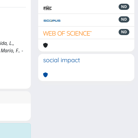
ND
ND
ND
da, L.,
Mario, F.. -
social impact