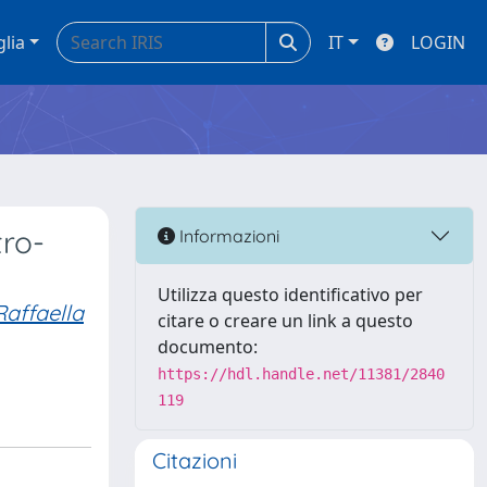
glia
IT
LOGIN
tro-
Informazioni
Utilizza questo identificativo per
affaella
citare o creare un link a questo
documento:
https://hdl.handle.net/11381/2840
119
Citazioni