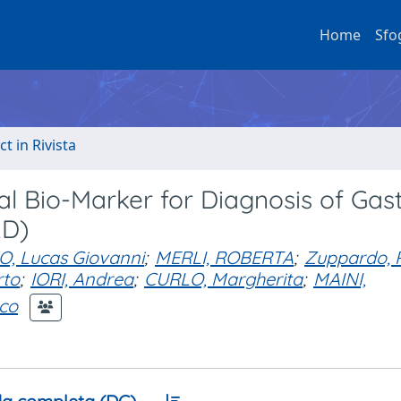
Home
Sfo
ct in Rivista
cal Bio-Marker for Diagnosis of Gas
RD)
, Lucas Giovanni
;
MERLI, ROBERTA
;
Zuppardo, R
rto
;
IORI, Andrea
;
CURLO, Margherita
;
MAINI,
sco