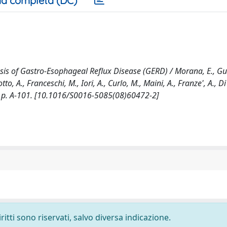
a completa (DC)
sis of Gastro-Esophageal Reflux Disease (GERD) / Morana, E., Gui
to, A., Franceschi, M., Iori, A., Curlo, M., Maini, A., Franze', A., Di 
 p. A-101. [10.1016/S0016-5085(08)60472-2]
ritti sono riservati, salvo diversa indicazione.