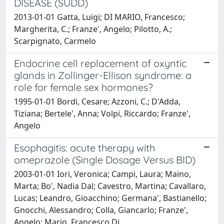
DISEASE (SUDD)
2013-01-01 Gatta, Luigi; DI MARIO, Francesco;
Margherita, C.; Franze', Angelo; Pilotto, A.;
Scarpignato, Carmelo
Endocrine cell replacement of oxyntic
glands in Zollinger-Ellison syndrome: a
role for female sex hormones?
1995-01-01 Bordi, Cesare; Azzoni, C.; D'Adda,
Tiziana; Bertele', Anna; Volpi, Riccardo; Franze',
Angelo
Esophagitis: acute therapy with
omeprazole (Single Dosage Versus BID)
2003-01-01 Iori, Veronica; Campi, Laura; Maino,
Marta; Bo', Nadia Dal; Cavestro, Martina; Cavallaro,
Lucas; Leandro, Gioacchino; Germana', Bastianello;
Gnocchi, Alessandro; Colla, Giancarlo; Franze',
Angelo; Mario, Francesco Di