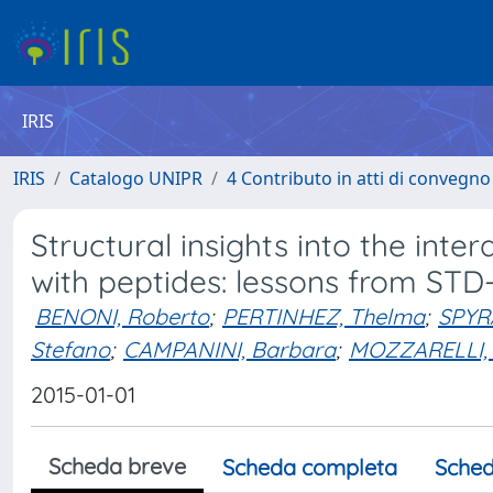
IRIS
IRIS
Catalogo UNIPR
4 Contributo in atti di convegn
Structural insights into the inte
with peptides: lessons from ST
BENONI, Roberto
;
PERTINHEZ, Thelma
;
SPYR
Stefano
;
CAMPANINI, Barbara
;
MOZZARELLI,
2015-01-01
Scheda breve
Scheda completa
Sched