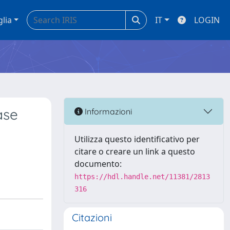
glia
IT
LOGIN
ase
Informazioni
Utilizza questo identificativo per
citare o creare un link a questo
documento:
https://hdl.handle.net/11381/2813
316
Citazioni