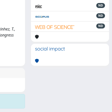
ND
ND
ND
inhez, T.,
 Congress
social impact