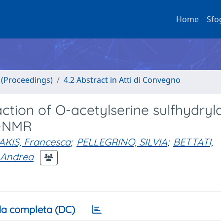
Home
Sfo
o (Proceedings)
4.2 Abstract in Atti di Convegno
raction of O-acetylserine sulfhydryl
D-NMR
AKIS, Francesca
;
PELLEGRINO, SILVIA
;
BETTATI,
 Andrea
a completa (DC)