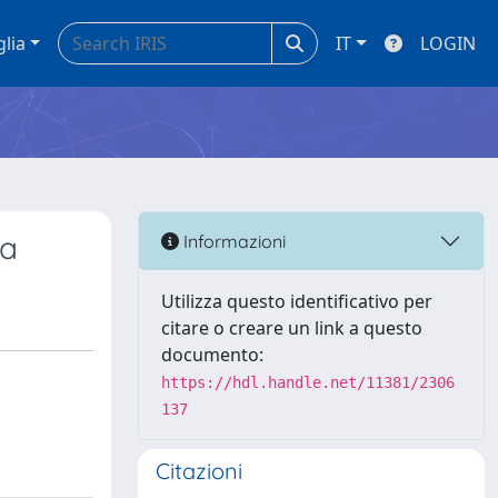
glia
IT
LOGIN
ta
Informazioni
Utilizza questo identificativo per
citare o creare un link a questo
documento:
https://hdl.handle.net/11381/2306
137
Citazioni