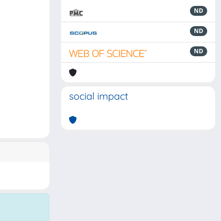
ND
ND
ND
social impact