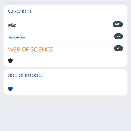
Citazioni
ND
22
20
social impact
Powered by
IRIS
-
about IRIS
-
Utilizzo dei cookie
-
Privacy
Copyright © 2026