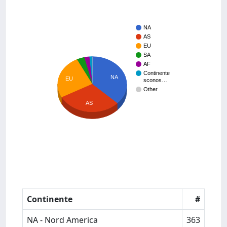
NA
AS
EU
SA
AF
Continente
NA
EU
sconos…
Other
AS
Continente
#
NA - Nord America
363